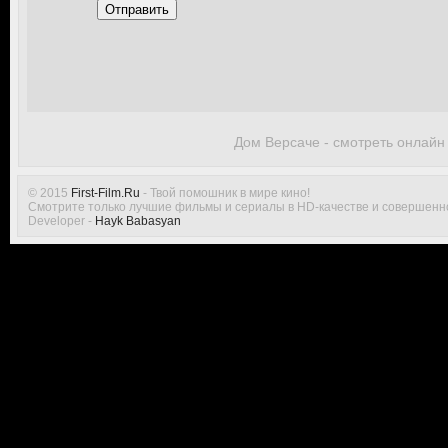
Отправить
Дом Версаче - смотреть онлайн
© 2015
First-Film.Ru
- Твой помошник в мире кино!
Смотрите только лучшие фильмы и сериалы в HD-качестве и совершенн
Developer -
Hayk Babasyan