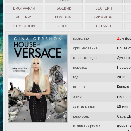
БИОГРАФИЯ
БОЕВИК
ВЕСТЕРН
ИСТОРИЯ
КОМЕДИЯ
КРИМИНАЛ
СЕМЕЙНЫЙ
СПОРТ
СЕРИАЛ
название
Дом Ве
ориг. название
House of
качество видео
Лучшее
перевод
Професс
год
2013
страна
Канада
жанр
Биогра
длительность
85 мин.
режиссер
Сара Ш
в главных ролях
Джина Г