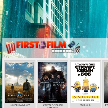
Земля будущего
Фантастическая
Миньоны
Ра
четверка