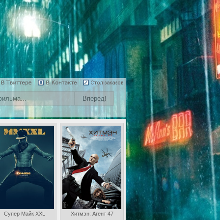
Супер Майк XXL
Хитмэн: Агент 47