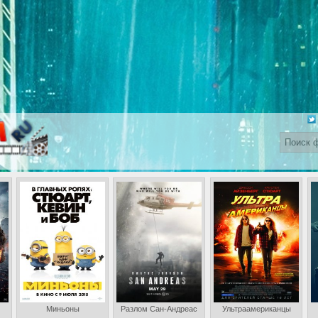
Миньоны
Разлом Сан-Андреас
Ультраамериканцы