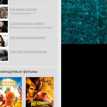
Бэй снимет картину
"Трансформеры 5"
Стэтхэм сыграет первую
ведущую роль на телевидении
Ева Грин в роли злодейки
Кинг Конг против Годзиллы
омендуемые фильмы