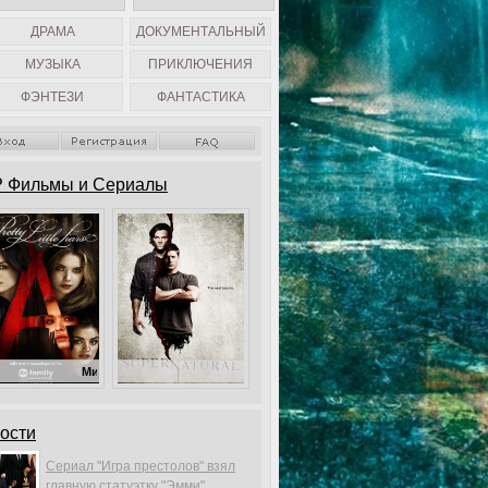
ДРАМА
ДОКУМЕНТАЛЬНЫЙ
МУЗЫКА
ПРИКЛЮЧЕНИЯ
ФЭНТЕЗИ
ФАНТАСТИКА
 Фильмы и Сериалы
Милые обманщицы
Сверхъестественное
ости
Сериал "Игра престолов" взял
главную статуэтку "Эмми".