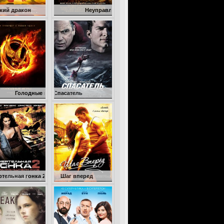
Неуправляемый
ые игры
Спасатель
ка 2: Франкенштейн жив
Шаг вперед