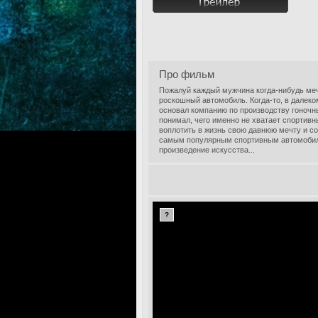
Про фильм
Пожалуй каждый мужчина когда-нибудь мечт
роскошный автомобиль. Когда-то, в далеко
основал компанию по производству гоноч
понимал, чего именно не хватает спортив
воплотить в жизнь свою давнюю мечту и со
самым популярным спортивным автомобиле
произведение искусства...
?