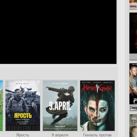
Кокоша – маленький дракон
Голодн
Смертельная гон
Ярость
9 апреля
Гензель против