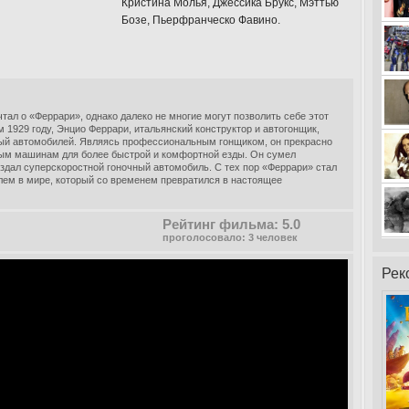
Кристина Молья, Джессика Брукс, Мэттью
Бозе, Пьерфранческо Фавино.
ал о «Феррари», однако далеко не многие могут позволить себе этот
м 1929 году, Энцио Феррари, итальянский конструктор и автогонщик,
ный автомобилей. Являясь профессиональным гонщиком, он прекрасно
ным машинам для более быстрой и комфортной езды. Он сумел
здал суперскоростной гоночный автомобиль. С тех пор «Феррари» стал
м в мире, который со временем превратился в настоящее
Рейтинг фильма: 5.0
проголосовало: 3 человек
Рек