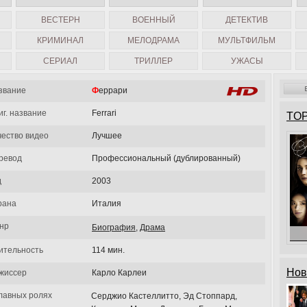
ВЕСТЕРН
ВОЕННЫЙ
ДЕТЕКТИВ
КРИМИНАЛ
МЕЛОДРАМА
МУЛЬТФИЛЬМ
СЕРИАЛ
ТРИЛЛЕР
УЖАСЫ
звание
Феррари
иг. название
Ferrari
TOP
чество видео
Лучшее
ревод
Профессиональный (дублированный)
д
2003
рана
Италия
нр
Биография
,
Драма
ительность
114 мин.
Нов
жиссер
Карло Карлеи
главных ролях
Серджио Кастеллитто, Эд Стоппард,