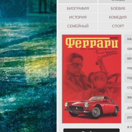
БИОГРАФИЯ
БОЕВИК
ИСТОРИЯ
КОМЕДИЯ
СЕМЕЙНЫЙ
СПОРТ
на
ор
ка
пе
го
ст
жа
дл
ре
в 