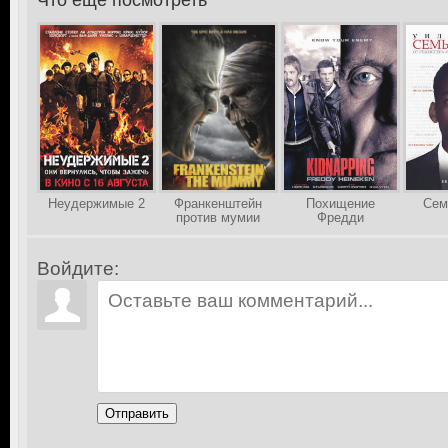
Что еще посмотреть
>
Неудержимые 2
Франкенштейн
Похищение
Сем
против мумии
Фредди
Хайнекена
Войдите:
Отправить