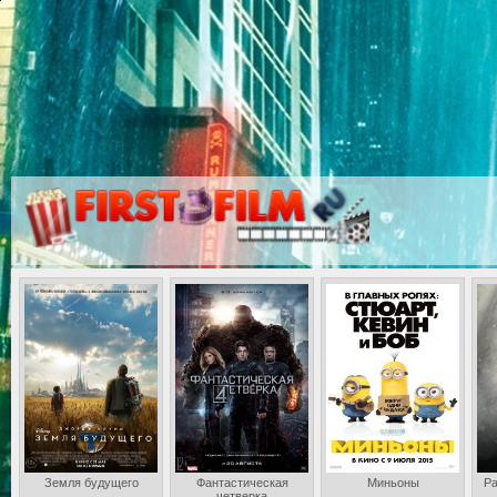
Земля будущего
Фантастическая
Миньоны
Ра
четверка