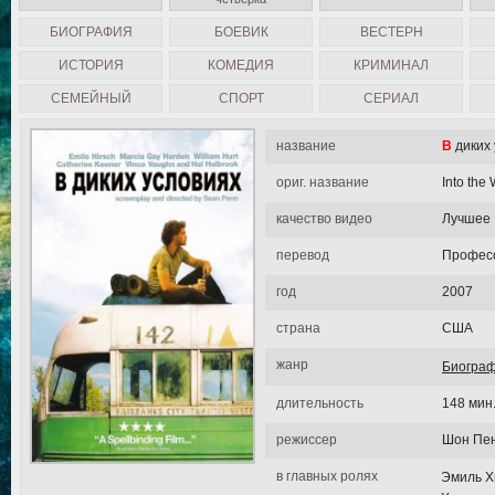
БИОГРАФИЯ
БОЕВИК
ВЕСТЕРН
ИСТОРИЯ
КОМЕДИЯ
КРИМИНАЛ
СЕМЕЙНЫЙ
СПОРТ
СЕРИАЛ
название
В дики
ориг. название
Into the 
качество видео
Лучшее
перевод
Професс
год
2007
страна
США
жанр
Биогра
длительность
148 мин
режиссер
Шон Пе
в главных ролях
Эмиль Х