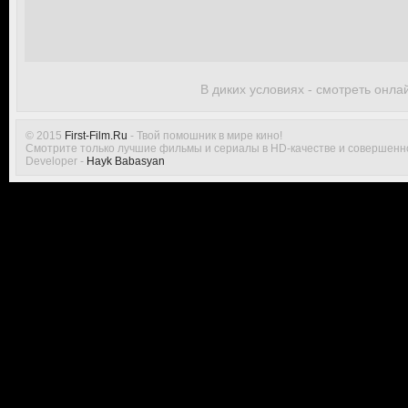
В диких условиях - смотреть онла
© 2015
First-Film.Ru
- Твой помошник в мире кино!
Смотрите только лучшие фильмы и сериалы в HD-качестве и совершенн
Developer -
Hayk Babasyan