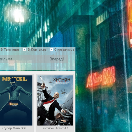
Супер Майк XXL
Хитмэн: Агент 47