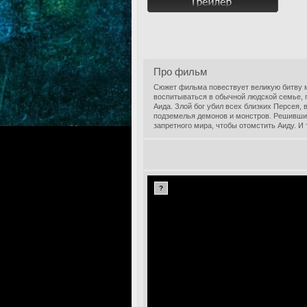
Про фильм
Сюжет фильма повествует великую битву м
воспитываться в обычной людской семье, 
Аида. Злой бог убил всех близких Персея, 
подземелья демонов и монстров. Решившис
запретного мира, чтобы отомстить Аиду. 
?