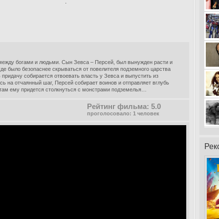
.
ежду богами и людьми. Сын Зевса – Персей, был вынужден расти и
где было безопаснее скрываться от повелителя подземного царства
в придачу собирается отвоевать власть у Зевса и выпустить из
ь на отчаянный шаг, Персей собирает воинов и отправляет вглубь
И там ему придется столкнуться с монстрами подземелья…
Рейтинг фильма: 5.0
проголосовало: 1 человек
Рек