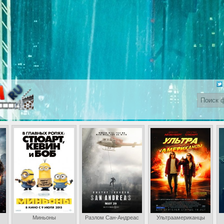
Миньоны
Разлом Сан-Андреас
Ультраамериканцы