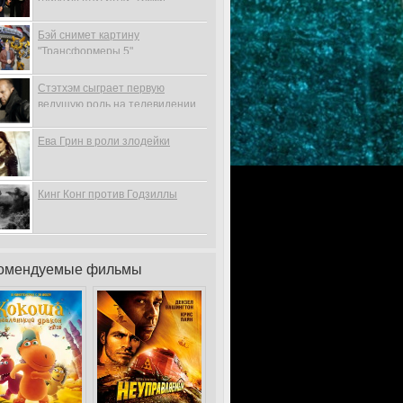
Бэй снимет картину
"Трансформеры 5"
Стэтхэм сыграет первую
ведущую роль на телевидении
Ева Грин в роли злодейки
Кинг Конг против Годзиллы
омендуемые фильмы