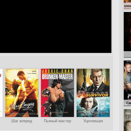
Кокоша – маленький драко
Голо
Смертельная г
Шаг вперед
Пьяный мастер
Уцелевшая