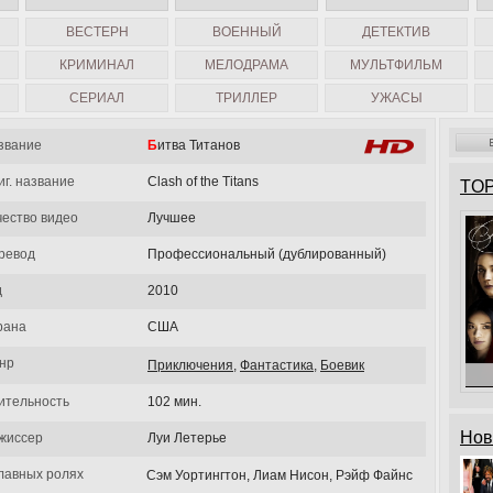
ВЕСТЕРН
ВОЕННЫЙ
ДЕТЕКТИВ
КРИМИНАЛ
МЕЛОДРАМА
МУЛЬТФИЛЬМ
СЕРИАЛ
ТРИЛЛЕР
УЖАСЫ
звание
Битва Титанов
иг. название
Clash of the Titans
TOP
чество видео
Лучшее
ревод
Профессиональный (дублированный)
д
2010
рана
США
нр
Приключения
,
Фантастика
,
Боевик
ительность
102 мин.
Нов
жиссер
Луи Летерье
главных ролях
Сэм Уортингтон, Лиам Нисон, Рэйф Файнс