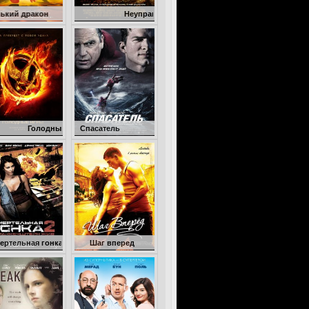
н
Неуправляемый
дные игры
Спасатель
онка 2: Франкенштейн жив
Шаг вперед