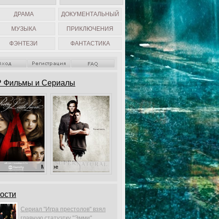
ДРАМА
ДОКУМЕНТАЛЬНЫЙ
МУЗЫКА
ПРИКЛЮЧЕНИЯ
ФЭНТЕЗИ
ФАНТАСТИКА
 Фильмы и Сериалы
Милые обманщицы
Сверхъестественное
ости
Сериал "Игра престолов" взял
главную статуэтку "Эмми".