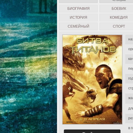
БИОГРАФИЯ
БОЕВИК
ИСТОРИЯ
КОМЕДИЯ
СЕМЕЙНЫЙ
СПОРТ
на
ор
ка
пе
го
ст
жа
дл
ре
в 