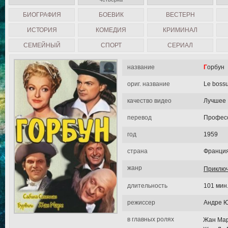
БИОГРАФИЯ
БОЕВИК
ВЕСТЕРН
ИСТОРИЯ
КОМЕДИЯ
КРИМИНАЛ
СЕМЕЙНЫЙ
СПОРТ
СЕРИАЛ
название
Горбун
ориг. название
Le boss
качество видео
Лучшее
перевод
Професс
год
1959
страна
Франция
жанр
Приклю
длительность
101 мин
режиссер
Андре 
в главных ролях
Жан Мар