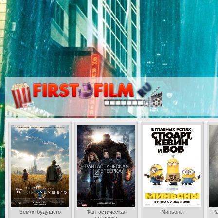
Земля будущего
Фантастическая
Миньоны
Ра
четверка