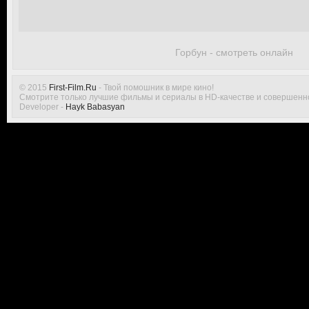
Горбун - смотреть онлайн
© 2015
First-Film.Ru
- Твой помошник в мире кино!
Смотрите только лучшие фильмы и сериалы в HD-качестве и совершенн
Developer -
Hayk Babasyan