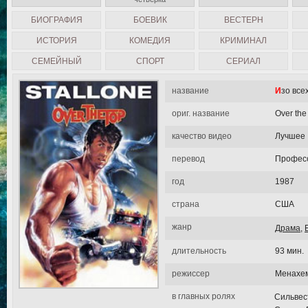
БИОГРАФИЯ
БОЕВИК
ВЕСТЕРН
ИСТОРИЯ
КОМЕДИЯ
КРИМИНАЛ
СЕМЕЙНЫЙ
СПОРТ
СЕРИАЛ
название
Изо все
ориг. название
Over the
качество видео
Лучшее
перевод
Професс
год
1987
страна
США
жанр
Драма
,
длительность
93 мин.
режиссер
Менахем
в главных ролях
Сильвес