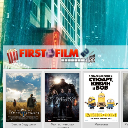
Земля будущего
Фантастическая
Миньоны
Ра
четверка