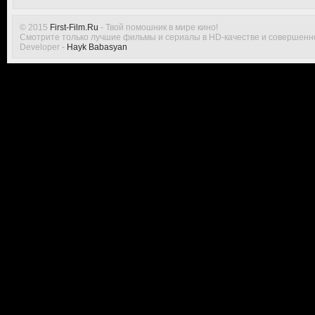
© 2015
First-Film.Ru
- Твой помошник в мире кино!
Смотрите только лучшие фильмы и сериалы в HD-качестве и совершенн
Developer -
Hayk Babasyan