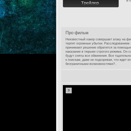
в 
Про фильм
Неизвестный хакер совершает атаку на фи
терпят огромные убытки. Расследованием э
принимают решение обратится за помощью
наказание в тюрьме строгого режима. Он со
будут сняты все обвинения. Все тщательно
к поискам, даже не подозревая, что ждет е
безграничными возможностями?..
?