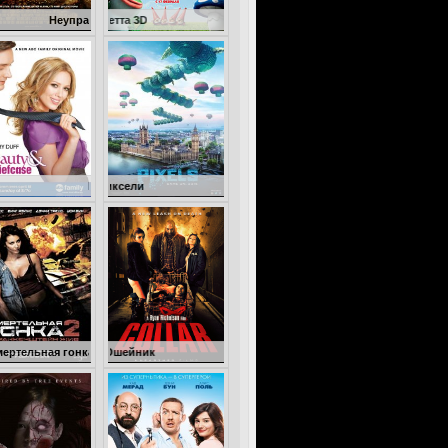
управляемый
Гномео и Джульетта 3D
Бизнес ради любви
Пиксели
гонка 2: Франкенштейн жив
Ошейник