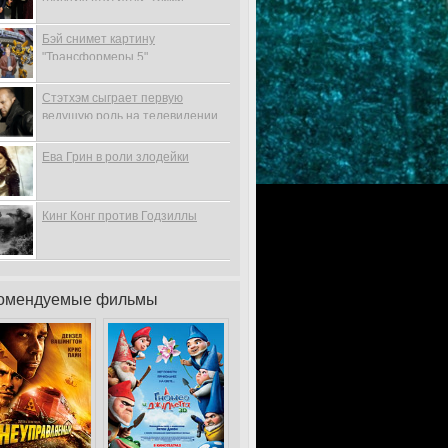
Бэй снимет картину
"Трансформеры 5"
Стэтхэм сыграет первую
ведущую роль на телевидении
Ева Грин в роли злодейки
Кинг Конг против Годзиллы
омендуемые фильмы