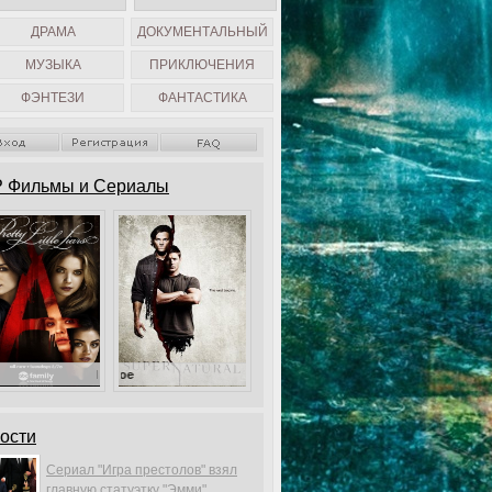
ДРАМА
ДОКУМЕНТАЛЬНЫЙ
МУЗЫКА
ПРИКЛЮЧЕНИЯ
ФЭНТЕЗИ
ФАНТАСТИКА
 Фильмы и Сериалы
Милые обманщицы
Сверхъестественное
ости
Сериал "Игра престолов" взял
главную статуэтку "Эмми".