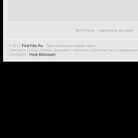
Мстители - смотреть онлайн
© 2015
First-Film.Ru
- Твой помошник в мире кино!
Смотрите только лучшие фильмы и сериалы в HD-качестве и совершенн
Developer -
Hayk Babasyan