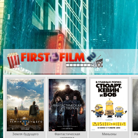
Земля будущего
Фантастическая
Миньоны
Ра
четверка