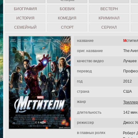
БИОГРАФИЯ
БОЕВИК
ВЕСТЕРН
ИСТОРИЯ
КОМЕДИЯ
КРИМИНАЛ
СЕМЕЙНЫЙ
СПОРТ
СЕРИАЛ
название
Мстите
ориг. название
The Ave
качество видео
Лучшее
перевод
Професс
год
2012
страна
США
жанр
Триллер
длительность
142 мин
режиссер
Джосс У
в главных ролях
Роберт Д