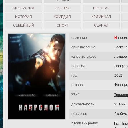
БИОГРАФИЯ
БОЕВИК
ВЕСТЕРН
ИСТОРИЯ
КОМЕДИЯ
КРИМИНАЛ
СЕМЕЙНЫЙ
СПОРТ
СЕРИАЛ
название
Напрол
ориг. название
Lockout
качество видео
Лучшее
перевод
Професс
год
2012
страна
Франци
жанр
Триллер
длительность
95 мин.
режиссер
Джеймс 
в главных ролях
Гай Пирс