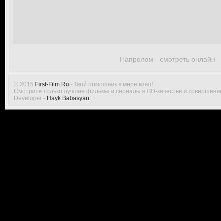
Напролом - смотреть онлайн
© 2015
First-Film.Ru
- Твой помошник в мире кино!
Смотрите только лучшие фильмы и сериалы в HD-качестве и совершенн
Developer -
Hayk Babasyan