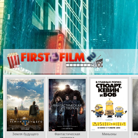
Земля будущего
Фантастическая
Миньоны
Ра
четверка