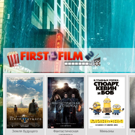
Земля будущего
Фантастическая
Миньоны
Ра
четверка