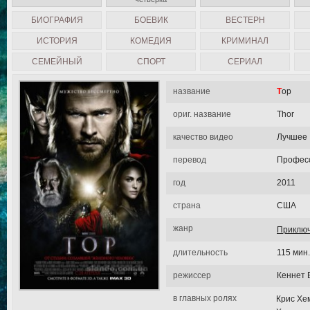
БИОГРАФИЯ
БОЕВИК
ВЕСТЕРН
ИСТОРИЯ
КОМЕДИЯ
КРИМИНАЛ
СЕМЕЙНЫЙ
СПОРТ
СЕРИАЛ
название
Тор
ориг. название
Thor
качество видео
Лучшее
перевод
Професс
год
2011
страна
США
жанр
Приклю
длительность
115 мин.
режиссер
Кеннет 
в главных ролях
Крис Хе