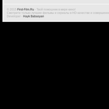
© 2015
First-Film.Ru
- Твой помошник в мире кино!
Смотрите только лучшие фильмы и сериалы в HD-качестве и совершенн
Developer -
Hayk Babasyan