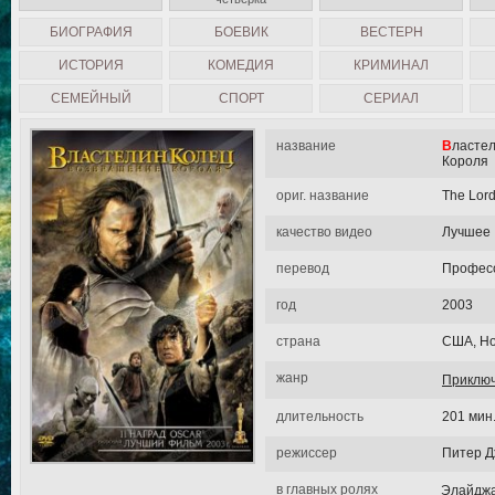
БИОГРАФИЯ
БОЕВИК
ВЕСТЕРН
ИСТОРИЯ
КОМЕДИЯ
КРИМИНАЛ
СЕМЕЙНЫЙ
СПОРТ
СЕРИАЛ
название
Властелин колец: Возвращение
Короля
ориг. название
The Lord
качество видео
Лучшее
перевод
Професс
год
2003
страна
США, Но
жанр
Приклю
длительность
201 мин
режиссер
Питер Д
в главных ролях
Элайджа