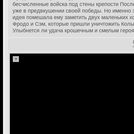
бесчисленные войска под стены крепости Пос
уже в предвкушении своей победы. Но именно 
идея помешала ему заметить двух маленьких х
Фродо и Сэм, которые пришли уничтожить Коль
Улыбнется ли удача крошечным и смелым геро
?