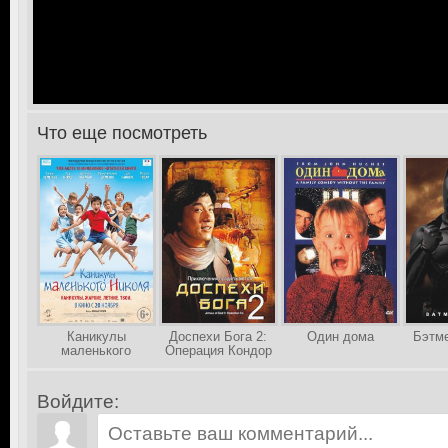
Что еще посмотреть
>
Каникулы
Доспехи Бога 2:
Один дома
Бэтме
маленького
Операция Кондор
Николя
Войдите: