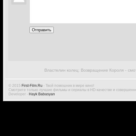
Отправить
Властелин колец: Возвращение Короля - смо
© 2015
First-Film.Ru
- Твой помошник в мире кино!
Смотрите только лучшие фильмы и сериалы в HD-качестве и совершенн
Developer -
Hayk Babasyan