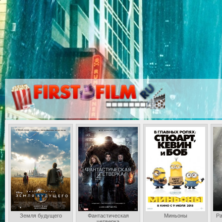
Земля будущего
Фантастическая
Миньоны
Ра
четверка