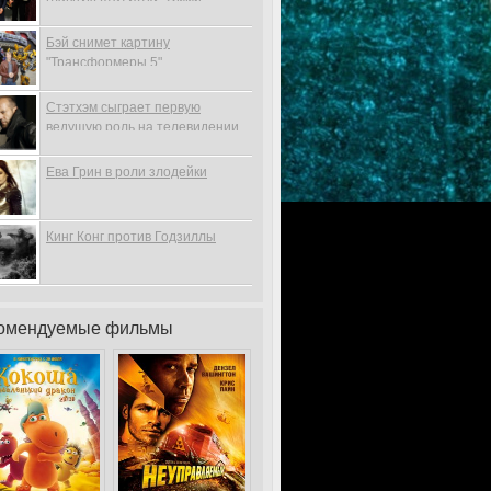
Бэй снимет картину
"Трансформеры 5"
Стэтхэм сыграет первую
ведущую роль на телевидении
Ева Грин в роли злодейки
Кинг Конг против Годзиллы
омендуемые фильмы