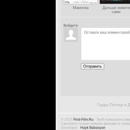
Мамочка
Дальше живите
сами
Войдите:
Отправить
Гарри Поттер и Д
© 2015
First-Film.Ru
- Твой помошник в ми
Смотрите только лучшие фильмы и сериа
Developer -
Hayk Babasyan