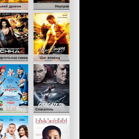
Неуправляемый
нка 2: Франкенштейн жив
Шаг вперед
Гномео и Джульетта 3D
Спасатель