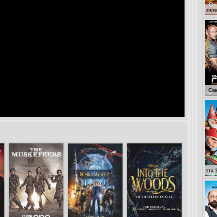
Кокоша – маленький дракон
Смертельная го