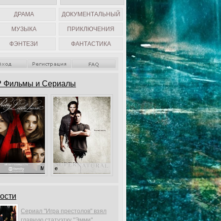
ДРАМА
ДОКУМЕНТАЛЬНЫЙ
МУЗЫКА
ПРИКЛЮЧЕНИЯ
ФЭНТЕЗИ
ФАНТАСТИКА
 Фильмы и Сериалы
Милые обманщицы
Сверхъестественное
ости
Сериал "Игра престолов" взял
главную статуэтку "Эмми".