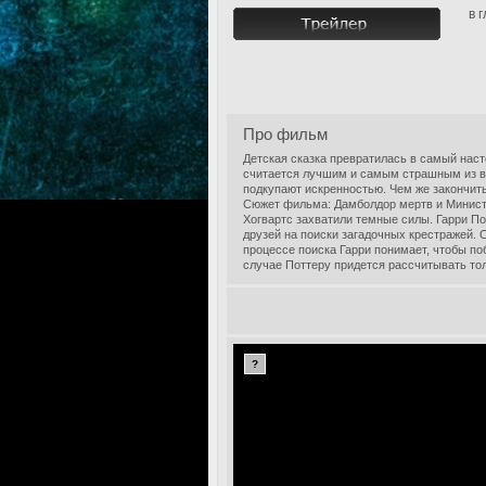
в 
Про фильм
Детская сказка превратилась в самый нас
считается лучшим и самым страшным из в
подкупают искренностью. Чем же закончить
Сюжет фильма: Дамболдор мертв и Министе
Хогвартс захватили темные силы. Гарри По
друзей на поиски загадочных крестражей. С
процессе поиска Гарри понимает, чтобы п
случае Поттеру придется рассчитывать тол
?