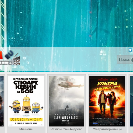
Миньоны
Разлом Сан-Андреас
Ультраамериканцы