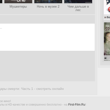
Мушкетеры
Ночь в музее 2
Чем дальше в
лес
ары смерти: Часть 1 - смотреть онлайн
ре кино!
лы в HD-качестве и совершенно бесплатно - на
First-Film.Ru
!