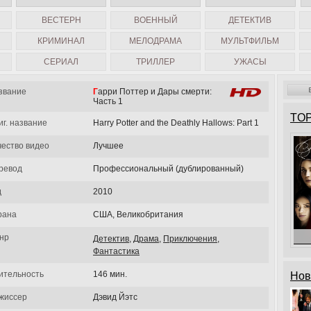
ВЕСТЕРН
ВОЕННЫЙ
ДЕТЕКТИВ
КРИМИНАЛ
МЕЛОДРАМА
МУЛЬТФИЛЬМ
СЕРИАЛ
ТРИЛЛЕР
УЖАСЫ
звание
Гарри Поттер и Дары смерти:
Часть 1
TOP
иг. название
Harry Potter and the Deathly Hallows: Part 1
чество видео
Лучшее
ревод
Профессиональный (дублированный)
д
2010
рана
США, Великобритания
нр
Детектив
,
Драма
,
Приключения
,
Фантастика
ительность
146 мин.
Нов
жиссер
Дэвид Йэтс