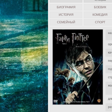
БИОГРАФИЯ
БОЕВИК
ИСТОРИЯ
КОМЕДИЯ
СЕМЕЙНЫЙ
СПОРТ
на
ор
ка
пе
го
ст
жа
дл
ре