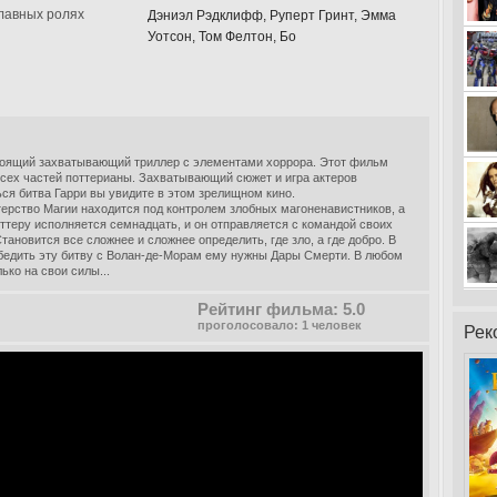
главных ролях
Дэниэл Рэдклифф, Руперт Гринт, Эмма
Уотсон, Том Фелтон, Бо
тоящий захватывающий триллер с элементами хоррора. Этот фильм
сех частей поттерианы. Захватывающий сюжет и игра актеров
ся битва Гарри вы увидите в этом зрелищном кино.
рство Магии находится под контролем злобных магоненавистников, а
ттеру исполняется семнадцать, и он отправляется с командой своих
тановится все сложнее и сложнее определить, где зло, а где добро. В
обедить эту битву с Волан-де-Морам ему нужны Дары Смерти. В любом
ько на свои силы...
Рейтинг фильма: 5.0
проголосовало: 1 человек
Рек