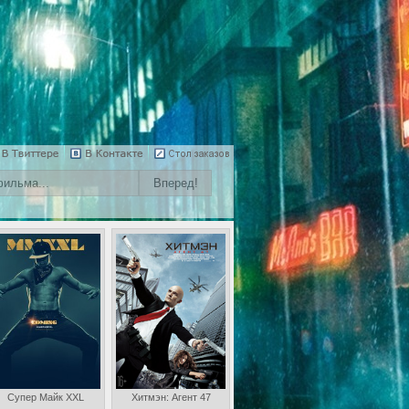
Супер Майк XXL
Хитмэн: Агент 47