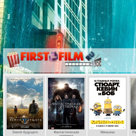
Земля будущего
Фантастическая
Миньоны
Ра
четверка