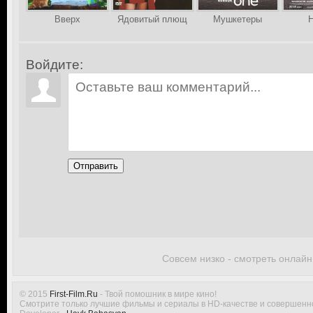
Вверх
Ядовитый плющ
Мушкетеры
Н
Войдите:
Отправить
Совсем низко - смотреть онлайн
© 2015
First-Film.Ru
- Твой помошник в мире кино!
Смотрите только лучшие фильмы и сериалы в HD-качестве и совершенн