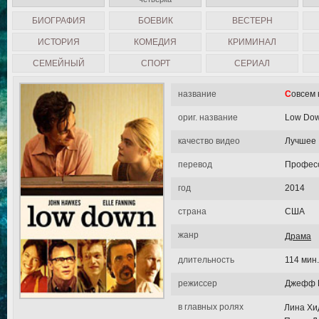
БИОГРАФИЯ
БОЕВИК
ВЕСТЕРН
ИСТОРИЯ
КОМЕДИЯ
КРИМИНАЛ
СЕМЕЙНЫЙ
СПОРТ
СЕРИАЛ
название
Совсем
ориг. название
Low Do
качество видео
Лучшее
перевод
Професс
год
2014
страна
США
жанр
Драма
длительность
114 мин.
режиссер
Джефф 
в главных ролях
Лина Хид