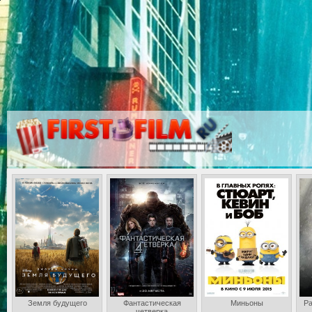
Земля будущего
Фантастическая
Миньоны
Ра
четверка