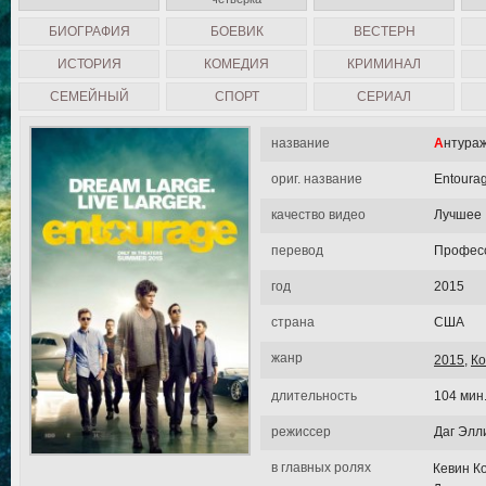
БИОГРАФИЯ
БОЕВИК
ВЕСТЕРН
ИСТОРИЯ
КОМЕДИЯ
КРИМИНАЛ
СЕМЕЙНЫЙ
СПОРТ
СЕРИАЛ
название
Антура
ориг. название
Entoura
качество видео
Лучшее
перевод
Професс
год
2015
страна
США
жанр
2015
,
К
длительность
104 мин
режиссер
Даг Элл
в главных ролях
Кевин К