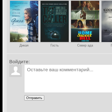
Дикая
Гость
Север ада
Войдите:
Отправить