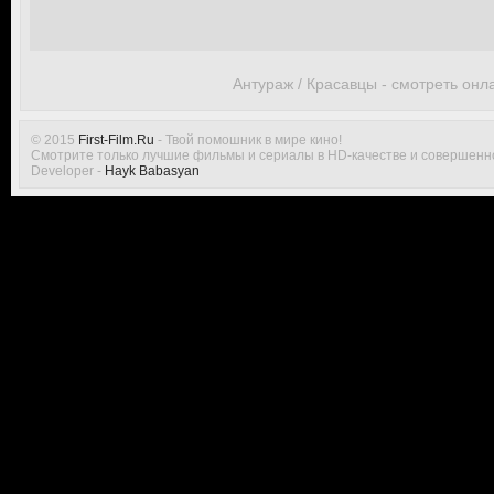
Антураж / Красавцы - смотреть онл
© 2015
First-Film.Ru
- Твой помошник в мире кино!
Смотрите только лучшие фильмы и сериалы в HD-качестве и совершенн
Developer -
Hayk Babasyan