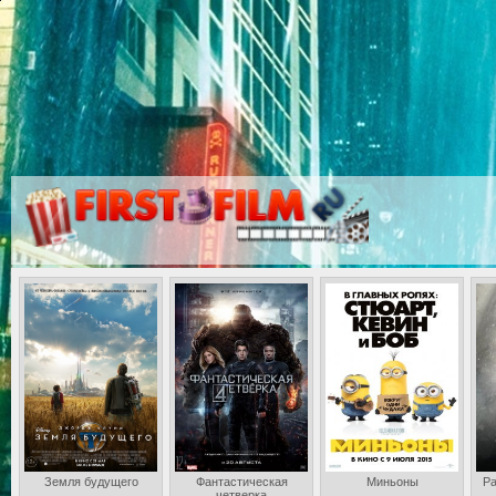
Земля будущего
Фантастическая
Миньоны
Ра
четверка