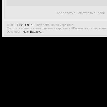
Корпоратив - смотреть онлайн
© 2015
First-Film.Ru
- Твой помошник в мире кино!
Смотрите только лучшие фильмы и сериалы в HD-качестве и совершенн
Developer -
Hayk Babasyan