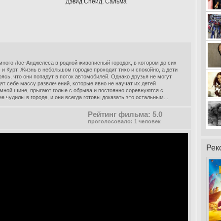
Дэвид Спейд, Сальма
ного Лос-Анджелеса в родной живописный городок, в котором до сих
 и Курт. Жизнь в небольшом городке проходит тихо и спокойно, а дети
оясь, что они попадут в поток автомобилей. Однако друзья не могут
ят себе массу развлечений, которые явно не научат их детей
омной шине, прыгают голые с обрыва и постоянно соревнуются с
 чудилы в городе, и они всегда готовы доказать это остальным...
Рейтинг фильма: 5.0
проголосовало: 1 человек
Рек