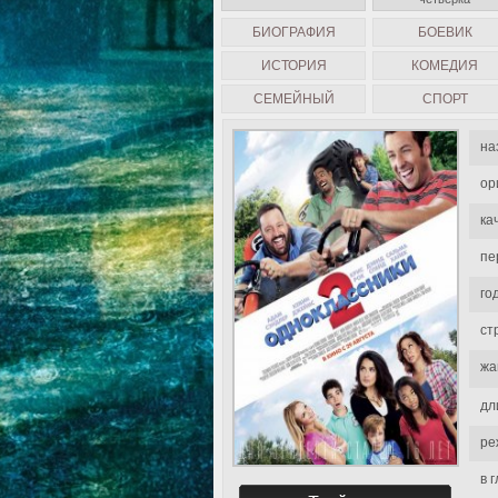
БИОГРАФИЯ
БОЕВИК
ИСТОРИЯ
КОМЕДИЯ
СЕМЕЙНЫЙ
СПОРТ
на
ор
ка
пе
го
ст
жа
дл
ре
в 