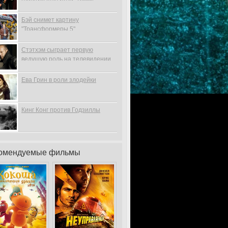
Бэй снимет картину
"Трансформеры 5"
Стэтхэм сыграет первую
ведущую роль на телевидении
Ева Грин в роли злодейки
Кинг Конг против Годзиллы
омендуемые фильмы