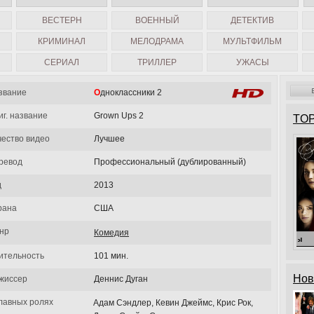
ВЕСТЕРН
ВОЕННЫЙ
ДЕТЕКТИВ
КРИМИНАЛ
МЕЛОДРАМА
МУЛЬТФИЛЬМ
СЕРИАЛ
ТРИЛЛЕР
УЖАСЫ
звание
Одноклассники 2
иг. название
Grown Ups 2
TOP
чество видео
Лучшее
ревод
Профессиональный (дублированный)
д
2013
рана
США
нр
Комедия
ительность
101 мин.
Нов
жиссер
Деннис Дуган
главных ролях
Адам Сэндлер, Кевин Джеймс, Крис Рок,