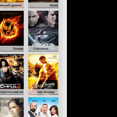
акон
Неуправляемый
олодные игры
Спасатель
я гонка 2: Франкенштейн жив
Шаг вперед