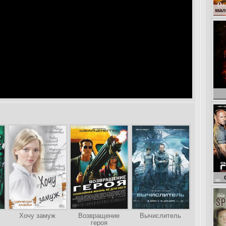
Кокоша – маленький др
Г
Смертельна
Хочу замуж
Возвращение
Вычислитель
героя