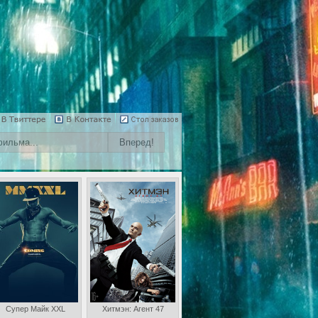
Супер Майк XXL
Хитмэн: Агент 47