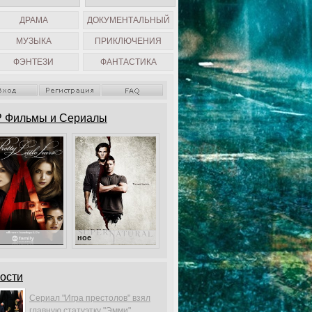
ДРАМА
ДОКУМЕНТАЛЬНЫЙ
МУЗЫКА
ПРИКЛЮЧЕНИЯ
ФЭНТЕЗИ
ФАНТАСТИКА
 Фильмы и Сериалы
Милые обманщицы
Сверхъестественное
ости
Сериал "Игра престолов" взял
главную статуэтку "Эмми".