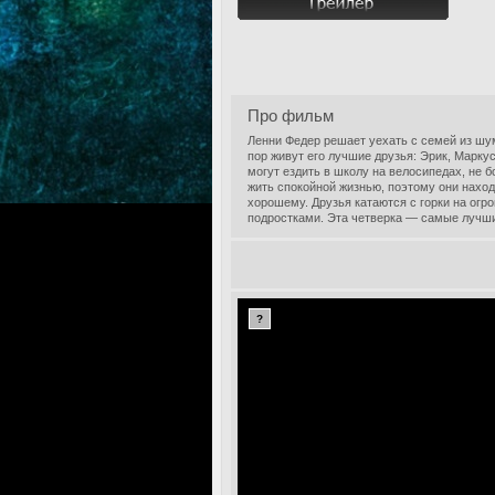
Про фильм
Ленни Федер решает уехать с семей из шум
пор живут его лучшие друзья: Эрик, Маркус
могут ездить в школу на велосипедах, не б
жить спокойной жизнью, поэтому они наход
хорошему. Друзья катаются с горки на огр
подростками. Эта четверка — самые лучшие
?