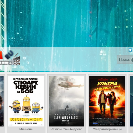
Миньоны
Разлом Сан-Андреас
Ультраамериканцы