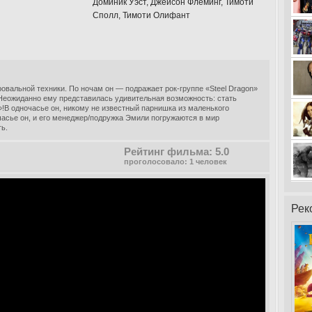
Доминик Уэст, Джейсон Флеминг, Тимоти
Сполл, Тимоти Олифант
овальной техники. По ночам он — подражает рок-группе «Steel Dragon»
 Неожиданно ему представилась удивительная возможность: стать
!В одночасье он, никому не известный парнишка из маленького
очасье он, и его менеджер/подружка Эмили погружаются в мир
ть.
Рейтинг фильма: 5.0
проголосовало: 1 человек
Рек