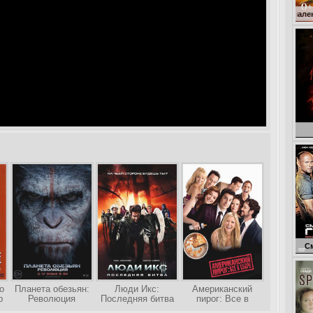
Кокоша – маленький драко
Голо
Смертельная г
о
Планета обезьян:
Люди Икс:
Американский
р
Революция
Последняя битва
пирог: Все в
сборе