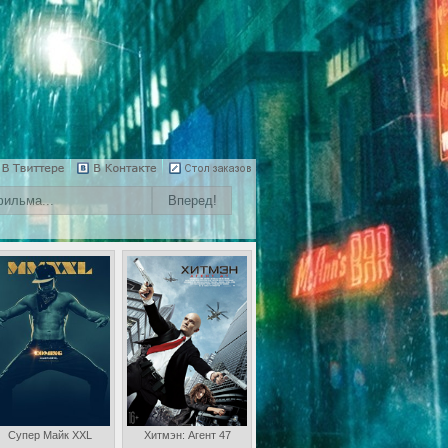
Супер Майк XXL
Хитмэн: Агент 47