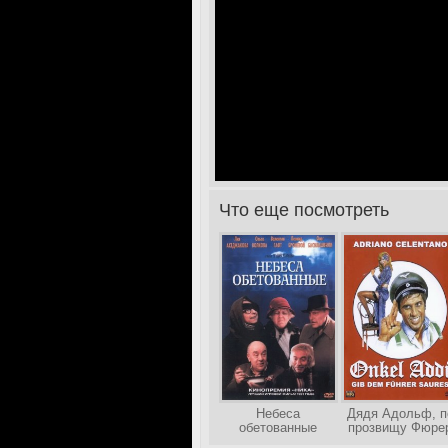
Что еще посмотреть
>
Небеса
Дядя Адольф, п
обетованные
прозвищу Фюре