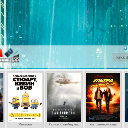
Миньоны
Разлом Сан-Андреас
Ультраамериканцы