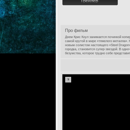
Про фильм
Днем Крис Коул занимается починкой копир
самой крутой в мире «тяжелого металла».
новым солистом настоящего «Steel Dragon»
городка, становится супер-звездой. В одн
безумства, которое трудно себе представи
?