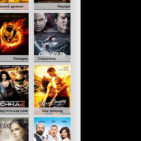
н
Неуправляемый
дные игры
Спасатель
онка 2: Франкенштейн жив
Шаг вперед