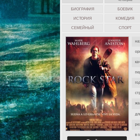
БИОГРАФИЯ
БОЕВИК
ИСТОРИЯ
КОМЕДИЯ
СЕМЕЙНЫЙ
СПОРТ
на
ор
ка
пе
го
ст
жа
дл
ре
в 