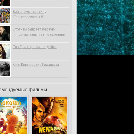
Бэй снимет картину
"Трансформеры 5"
Стэтхэм сыграет первую
ведущую роль на телевидении
Ева Грин в роли злодейки
Кинг Конг против Годзиллы
омендуемые фильмы