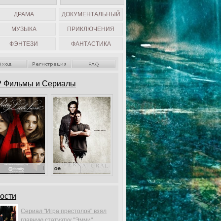
ДРАМА
ДОКУМЕНТАЛЬНЫЙ
МУЗЫКА
ПРИКЛЮЧЕНИЯ
ФЭНТЕЗИ
ФАНТАСТИКА
 Фильмы и Сериалы
Милые обманщицы
Сверхъестественное
ости
Сериал "Игра престолов" взял
главную статуэтку "Эмми".