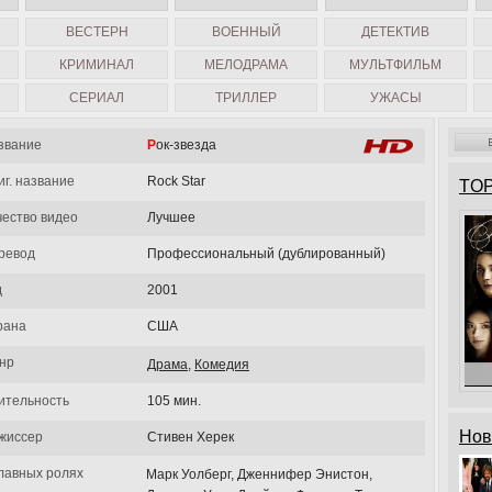
ВЕСТЕРН
ВОЕННЫЙ
ДЕТЕКТИВ
КРИМИНАЛ
МЕЛОДРАМА
МУЛЬТФИЛЬМ
СЕРИАЛ
ТРИЛЛЕР
УЖАСЫ
звание
Рок-звезда
иг. название
Rock Star
TOP
чество видео
Лучшее
ревод
Профессиональный (дублированный)
д
2001
рана
США
нр
Драма
,
Комедия
ительность
105 мин.
Нов
жиссер
Стивен Херек
главных ролях
Марк Уолберг, Дженнифер Энистон,