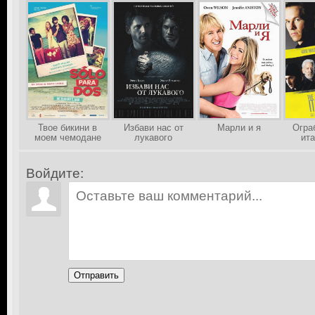
Твое бикини в
Избави нас от
Марли и я
Огра
моем чемодане
лукавого
ит
Войдите:
Отправить