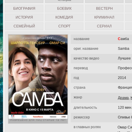
БИОГРАФИЯ
БОЕВИК
ВЕСТЕРН
ИСТОРИЯ
КОМЕДИЯ
КРИМИНАЛ
СЕМЕЙНЫЙ
СПОРТ
СЕРИАЛ
название
Самба
ориг. название
Samba
качество видео
Лучшее
перевод
Професс
год
2014
страна
Франци
жанр
Драма
,
длительность
120 мин
режиссер
Оливье 
в главных ролях
Омар Си