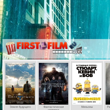
Земля будущего
Фантастическая
Миньоны
Ра
четверка