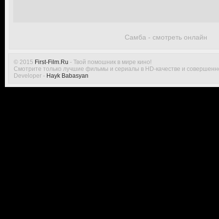
Самба - смотреть онлайн
© 2015
First-Film.Ru
- Твой помошник в мире кино!
Смотрите только лучшие фильмы и сериалы в HD-качестве и совершенн
Developer -
Hayk Babasyan