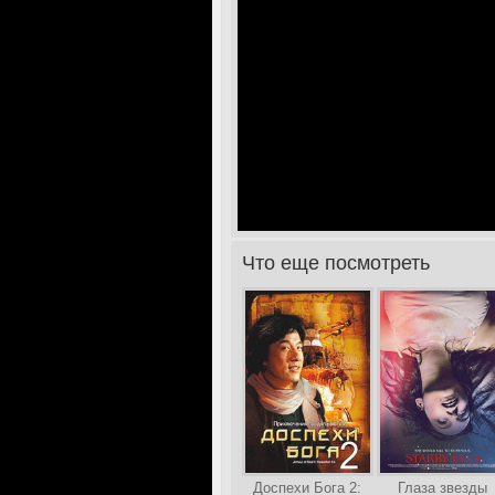
Что еще посмотреть
>
Доспехи Бога 2:
Глаза звезды