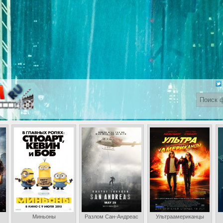
Миньоны
Разлом Сан-Андреас
Ультраамериканцы