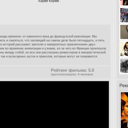
Харви Корме .
иоды времени: от каменного века до французской революции. Мы
еть и смеяться, что заповедей на самом деле было пятнадцать, и пять
из историй расскажет зрителю о невероятных приключениях двух
ем во временах инквизиции и узнаем, из-за чего во Франции произошла
заны между собой, но все они рассказаны режиссером в юмористической
так и вульгарных шуток и приколов, которые могут не понравится
Рейтинг фильма: 5.0
проголосовало: 4 человек
Рек