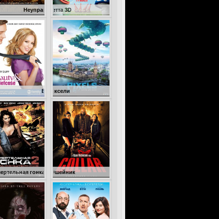
правляемый
Гномео и Джульетта 3D
Бизнес ради любви
Пиксели
онка 2: Франкенштейн жив
Ошейник