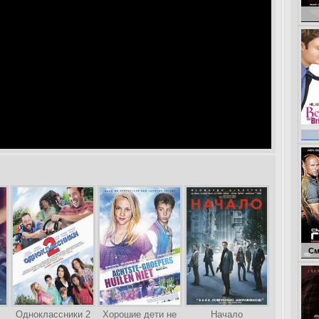
Неу
Смертельная г
Одноклассники 2
Хорошие дети не
Начало