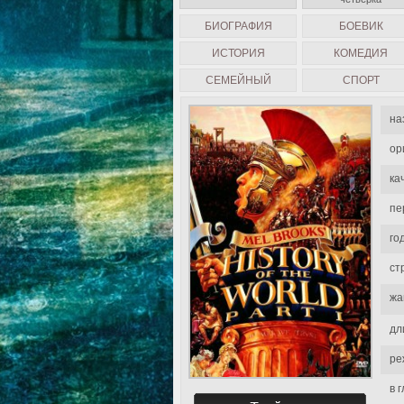
БИОГРАФИЯ
БОЕВИК
ИСТОРИЯ
КОМЕДИЯ
СЕМЕЙНЫЙ
СПОРТ
на
ор
ка
пе
го
ст
жа
дл
ре
в 