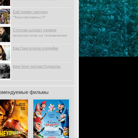
Бэй снимет картину
"Трансформеры 5"
Стэтхэм сыграет первую
ведущую роль на телевидении
Ева Грин в роли злодейки
Кинг Конг против Годзиллы
омендуемые фильмы