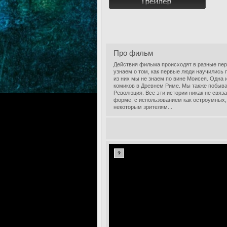
Про фильм
Действия фильма происходят в разные пер
узнаем о том, как первые люди научились п
из них мы не знаем по вине Моисея. Одна 
комиков в Древнем Риме. Мы также побыва
Революция. Все эти истории никак не свя
форме, с использованием как остроумных, 
некоторым зрителям...
?