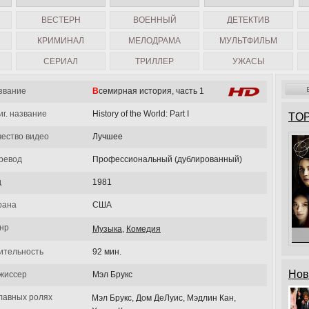
ВЕСТЕРН
ВОЕННЫЙ
ДЕТЕКТИВ
КРИМИНАЛ
МЕЛОДРАМА
МУЛЬТФИЛЬМ
СЕРИАЛ
ТРИЛЛЕР
УЖАСЫ
звание
Всемирная история, часть 1
иг. название
History of the World: Part I
TOP
чество видео
Лучшее
ревод
Профессиональный (дублированный)
д
1981
рана
США
нр
Музыка
,
Комедия
ительность
92 мин.
Нов
жиссер
Мэл Брукс
главных ролях
Мэл Брукс, Дом ДеЛуис, Мэдлин Кан,