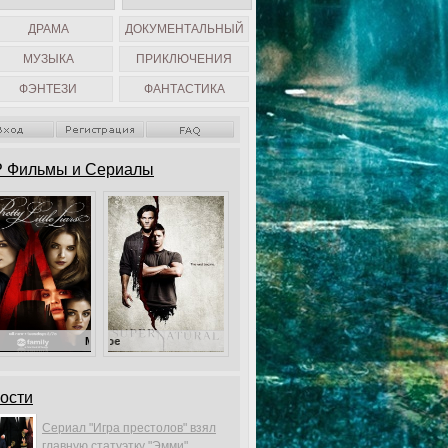
ДРАМА
ДОКУМЕНТАЛЬНЫЙ
МУЗЫКА
ПРИКЛЮЧЕНИЯ
ФЭНТЕЗИ
ФАНТАСТИКА
 Фильмы и Сериалы
Милые обманщицы
Сверхъестественное
ости
Сериал "Игра престолов" взял
главную статуэтку "Эмми".