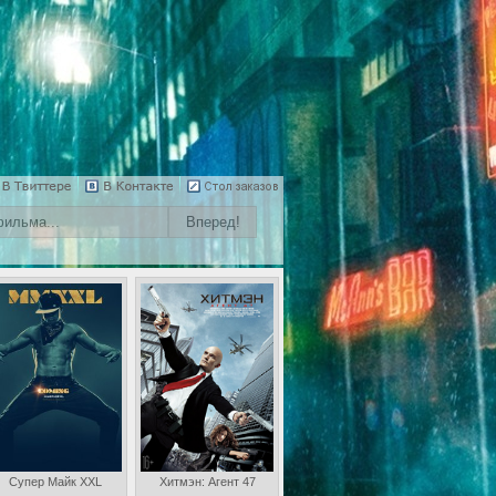
Супер Майк XXL
Хитмэн: Агент 47