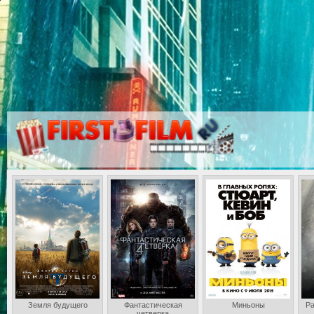
Земля будущего
Фантастическая
Миньоны
Ра
четверка