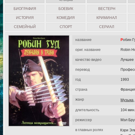
БИОГРАФИЯ
БОЕВИК
ВЕСТЕРН
ИСТОРИЯ
КОМЕДИЯ
КРИМИНАЛ
СЕМЕЙНЫЙ
СПОРТ
СЕРИАЛ
название
Робин 
ориг. название
Robin Ho
качество видео
Лучшее
перевод
Професс
год
1993
страна
Франци
жанр
Музыка
длительность
104 мин
режиссер
Мэл Бру
в главных ролях
Кэри Эл