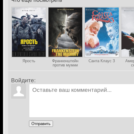
Что еще посмотреть
>
Ярость
Франкенштейн
Санта Клаус 3
Амер
против мумии
с
Войдите:
Отправить