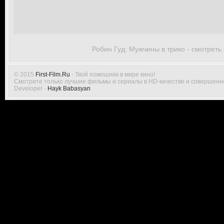
Робин Гуд: Мужчины в трико - смотреть
© 2015
First-Film.Ru
- Твой помошник в мире кино!
Смотрите только лучшие фильмы и сериалы в HD-качестве и совершенн
Developer -
Hayk Babasyan