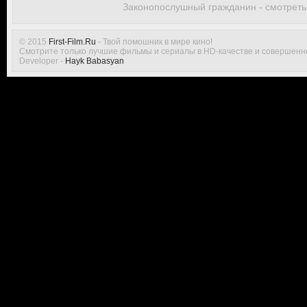
Законопослушный гражданин - смотреть
© 2015
First-Film.Ru
- Твой помошник в мире кино!
Смотрите только лучшие фильмы и сериалы в HD-качестве и совершенн
Developer -
Hayk Babasyan