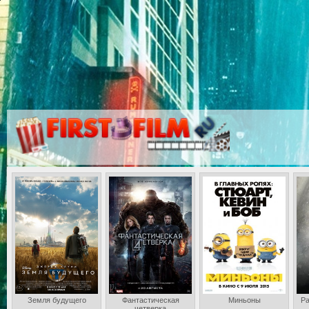
Земля будущего
Фантастическая
Миньоны
Ра
четверка