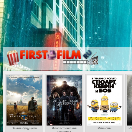
Земля будущего
Фантастическая
Миньоны
Ра
четверка