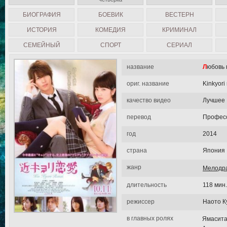
БИОГРАФИЯ
БОЕВИК
ВЕСТЕРН
ИСТОРИЯ
КОМЕДИЯ
КРИМИНАЛ
СЕМЕЙНЫЙ
СПОРТ
СЕРИАЛ
название
Любовь
ориг. название
Kinkyori 
качество видео
Лучшее
перевод
Професс
год
2014
страна
Япония
жанр
Мелодр
длительность
118 мин.
режиссер
Наото К
в главных ролях
Ямасита