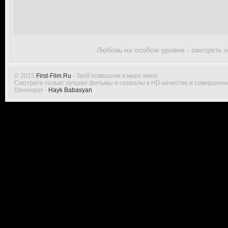
Любовь на особом уровне - смотреть 
© 2015
First-Film.Ru
- Твой помошник в мире кино!
Смотрите только лучшие фильмы и сериалы в HD-качестве и совершенн
Developer -
Hayk Babasyan