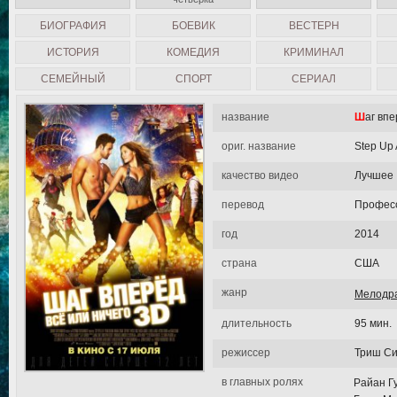
БИОГРАФИЯ
БОЕВИК
ВЕСТЕРН
ИСТОРИЯ
КОМЕДИЯ
КРИМИНАЛ
СЕМЕЙНЫЙ
СПОРТ
СЕРИАЛ
название
Шаг вп
ориг. название
Step Up A
качество видео
Лучшее
перевод
Професс
год
2014
страна
США
жанр
Мелодр
длительность
95 мин.
режиссер
Триш С
в главных ролях
Райан Г