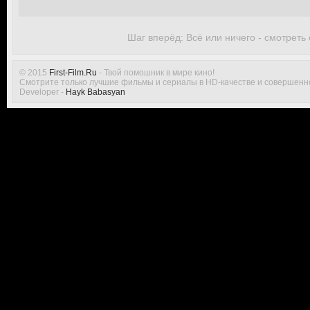
Шаг вперёд: Всё или ничего - смотреть
© 2015
First-Film.Ru
- Твой помошник в мире кино!
Смотрите только лучшие фильмы и сериалы в HD-качестве и совершенн
Developer -
Hayk Babasyan