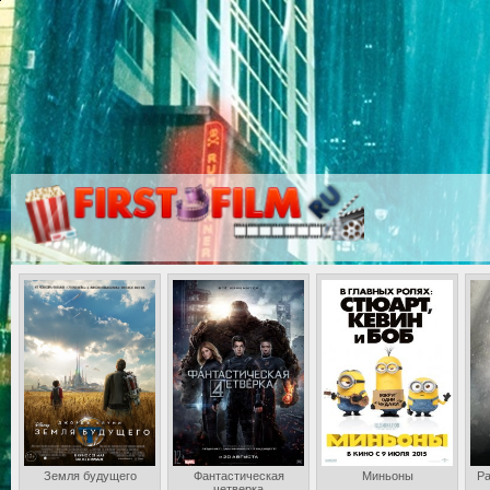
Земля будущего
Фантастическая
Миньоны
Ра
четверка