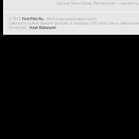
Школа Монстров: Призрачно - смотреть
© 2015
First-Film.Ru
- Твой помошник в мире кино!
Смотрите только лучшие фильмы и сериалы в HD-качестве и совершенн
Developer -
Hayk Babasyan