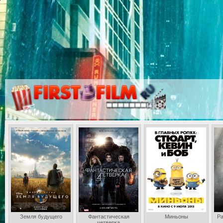
Земля будущего
Фантастическая
Миньоны
Ра
четверка