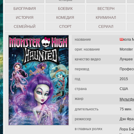
БИОГРАФИЯ
БОЕВИК
ВЕСТЕРН
ИСТОРИЯ
КОМЕДИЯ
КРИМИНАЛ
СЕМЕЙНЫЙ
СПОРТ
СЕРИАЛ
название
Школа
ориг. название
Monster 
качество видео
Лучшее
перевод
Професс
год
2015
страна
США
жанр
Мультф
длительность
75 мин.
режиссер
Дэн Фра
в главных ролях
Лора Бэй