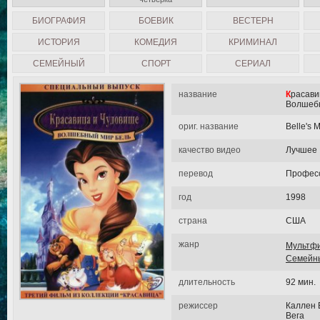
БИОГРАФИЯ
БОЕВИК
ВЕСТЕРН
ИСТОРИЯ
КОМЕДИЯ
КРИМИНАЛ
СЕМЕЙНЫЙ
СПОРТ
СЕРИАЛ
название
Красавица и чудовище 3:
Волшеб
ориг. название
Belle's 
качество видео
Лучшее
перевод
Професс
год
1998
страна
США
жанр
Мультф
Семейн
длительность
92 мин.
режиссер
Каллен 
Вега