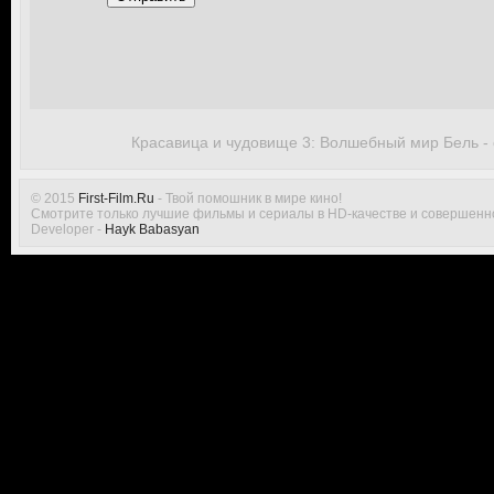
Красавица и чудовище 3: Волшебный мир Бель -
© 2015
First-Film.Ru
- Твой помошник в мире кино!
Смотрите только лучшие фильмы и сериалы в HD-качестве и совершенн
Developer -
Hayk Babasyan