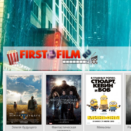
Земля будущего
Фантастическая
Миньоны
Ра
четверка