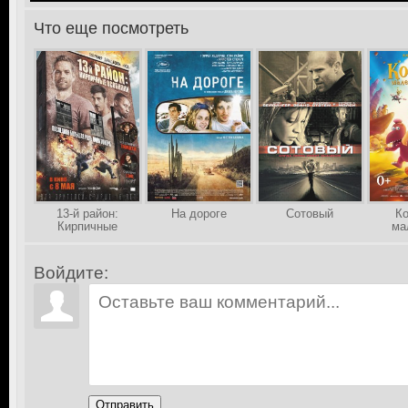
Что еще посмотреть
>
13-й район:
На дороге
Сотовый
Ко
Кирпичные
ма
особняки
д
Войдите:
Отправить