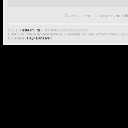
Счастье – это... - смотреть онлай
© 2015
First-Film.Ru
- Твой помошник в мире кино!
Смотрите только лучшие фильмы и сериалы в HD-качестве и совершенн
Developer -
Hayk Babasyan