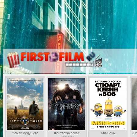
Земля будущего
Фантастическая
Миньоны
Ра
четверка