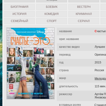
БИОГРАФИЯ
БОЕВИК
ВЕСТЕРН
ИСТОРИЯ
КОМЕДИЯ
КРИМИНАЛ
СЕМЕЙНЫЙ
СПОРТ
СЕРИАЛ
название
Счастье
ориг. название
качество видео
Лучшее
перевод
Оригин
год
2015
страна
Россия
жанр
Мелодр
длительность
115 мин.
режиссер
Артём П
Яновска
в главных ролях
Станисл