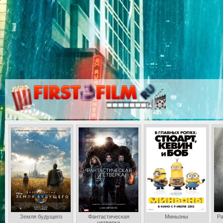
Земля будущего
Фантастическая
Миньоны
Ра
четверка