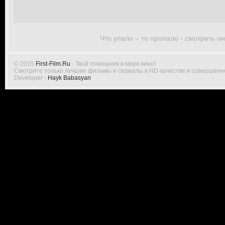
Что упало – то пропало - смотреть о
© 2015
First-Film.Ru
- Твой помошник в мире кино!
Смотрите только лучшие фильмы и сериалы в HD-качестве и совершенн
Developer -
Hayk Babasyan