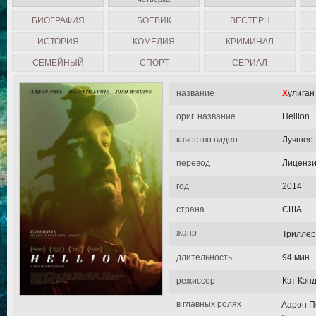
БИОГРАФИЯ
БОЕВИК
ВЕСТЕРН
ИСТОРИЯ
КОМЕДИЯ
КРИМИНАЛ
СЕМЕЙНЫЙ
СПОРТ
СЕРИАЛ
название
Хулиган
ориг. название
Hellion
качество видео
Лучшее
перевод
Лиценз
год
2014
страна
США
жанр
Триллер
длительность
94 мин.
режиссер
Кэт Кэн
в главных ролях
Аарон П