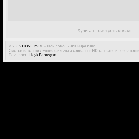
Хулиган - смотреть онлайн
© 2015
First-Film.Ru
- Твой помошник в мире кино!
Смотрите только лучшие фильмы и сериалы в HD-качестве и совершенн
Developer -
Hayk Babasyan