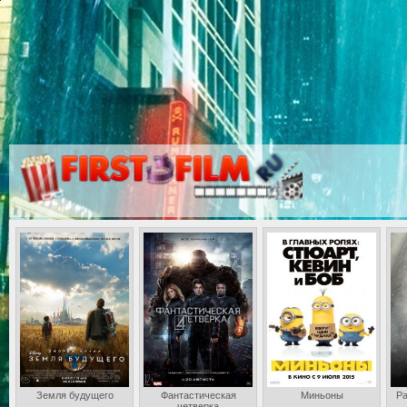
Земля будущего
Фантастическая
Миньоны
Ра
четверка