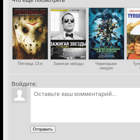
Что еще посмотреть
>
Пятница 13-е
Зажигая звёзды
Черепашки-
Туп
ниндзя
Войдите:
Отправить