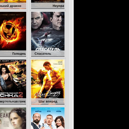
н
Неуправляемый
дные игры
Спасатель
онка 2: Франкенштейн жив
Шаг вперед