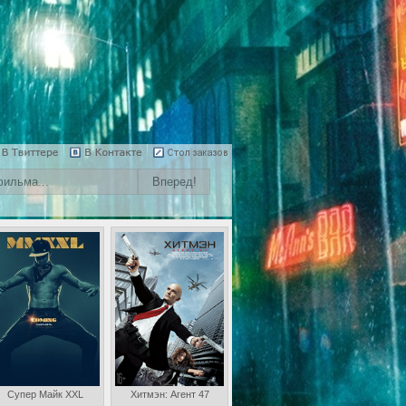
Супер Майк XXL
Хитмэн: Агент 47