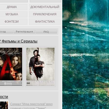
ДРАМА
ДОКУМЕНТАЛЬНЫЙ
МУЗЫКА
ПРИКЛЮЧЕНИЯ
ФЭНТЕЗИ
ФАНТАСТИКА
 Фильмы и Сериалы
Милые обманщицы
Сверхъестественное
ости
Сериал "Игра престолов" взял
главную статуэтку "Эмми".