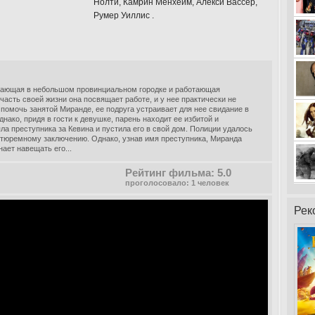
Нолти, Камрин Менхейм, Алекси Вассер,
Румер Уиллис .
вающая в небольшом провинциальном городке и работающая
асть своей жизни она посвящает работе, и у нее практически не
помочь занятой Миранде, ее подруга устраивает для нее свидание в
нако, придя в гости к девушке, парень находит ее избитой и
а преступника за Кевина и пустила его в свой дом. Полиции удалось
к тюремному заключению. Однако, узнав имя преступника, Миранда
ает навещать его...
Рейтинг фильма: 5.0
проголосовало: 1 человек
Рек