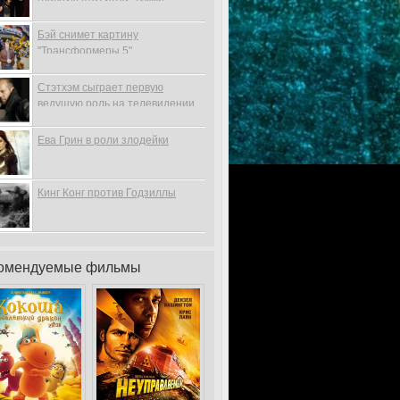
Бэй снимет картину
"Трансформеры 5"
Стэтхэм сыграет первую
ведущую роль на телевидении
Ева Грин в роли злодейки
Кинг Конг против Годзиллы
омендуемые фильмы