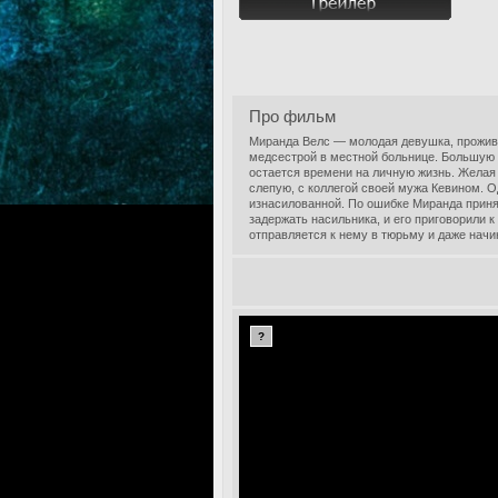
Про фильм
Миранда Велс — молодая девушка, прожи
медсестрой в местной больнице. Большую ч
остается времени на личную жизнь. Желая 
слепую, с коллегой своей мужа Кевином. Од
изнасилованной. По ошибке Миранда принял
задержать насильника, и его приговорили 
отправляется к нему в тюрьму и даже начин
?