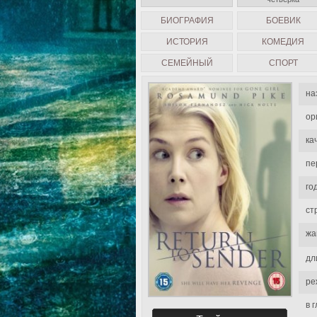
БИОГРАФИЯ
БОЕВИК
ИСТОРИЯ
КОМЕДИЯ
СЕМЕЙНЫЙ
СПОРТ
на
ор
ка
пе
го
ст
жа
дл
ре
в 