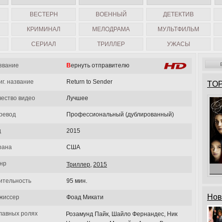
ВЕСТЕРН
ВОЕННЫЙ
ДЕТЕКТИВ
КРИМИНАЛ
МЕЛОДРАМА
МУЛЬТФИЛЬМ
СЕРИАЛ
ТРИЛЛЕР
УЖАСЫ
звание
Вернуть отправителю
иг. название
Return to Sender
TOP
чество видео
Лучшее
ревод
Профессиональный (дублированный)
д
2015
рана
США
нр
Триллер
,
2015
ительность
95 мин.
Нов
жиссер
Фоад Микати
главных ролях
Розамунд Пайк, Шайло Фернандес, Ник