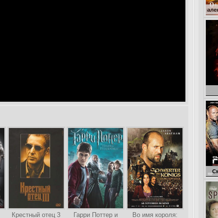
Кокоша – маленький драко
Голо
Смертельная г
Крестный отец 3
Гарри Поттер и
Во имя короля: