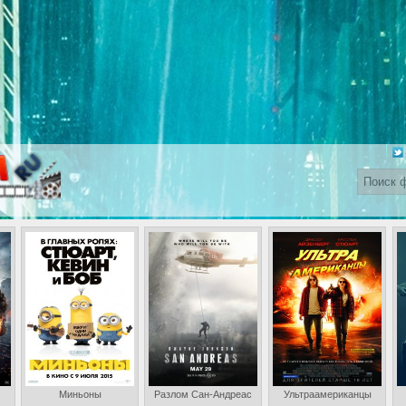
Миньоны
Разлом Сан-Андреас
Ультраамериканцы