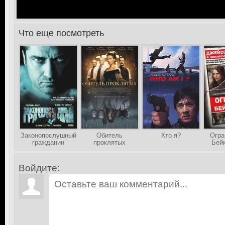
Что еще посмотреть
>
Законопослушный
Обитель
Кто я?
Огра
гражданин
проклятых
Бей
Войдите: