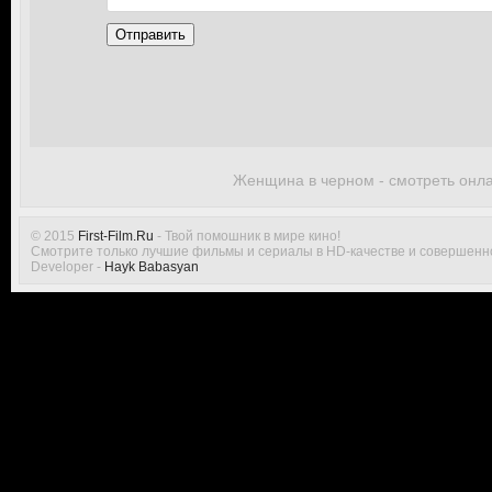
Отправить
Женщина в черном - смотреть онл
© 2015
First-Film.Ru
- Твой помошник в мире кино!
Смотрите только лучшие фильмы и сериалы в HD-качестве и совершенн
Developer -
Hayk Babasyan