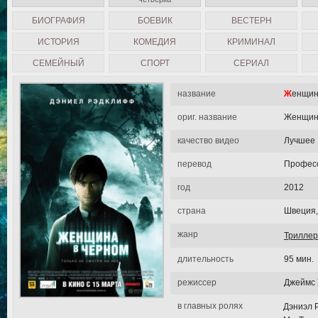
БИОГРАФИЯ
БОЕВИК
ВЕСТЕРН
ИСТОРИЯ
КОМЕДИЯ
КРИМИНАЛ
СЕМЕЙНЫЙ
СПОРТ
СЕРИАЛ
название
Женщи
ориг. название
Женщин
качество видео
Лучшее
перевод
Професс
год
2012
страна
Швеция,
жанр
Триллер
длительность
95 мин.
режиссер
Джеймс 
в главных ролях
Дэниэл 