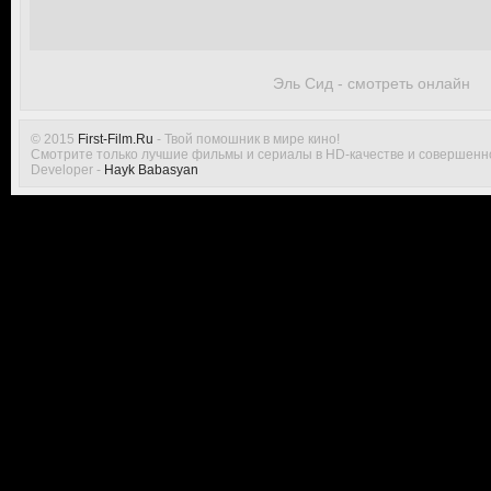
Эль Сид - смотреть онлайн
© 2015
First-Film.Ru
- Твой помошник в мире кино!
Смотрите только лучшие фильмы и сериалы в HD-качестве и совершенн
Developer -
Hayk Babasyan