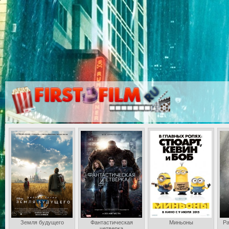
Земля будущего
Фантастическая
Миньоны
Ра
четверка