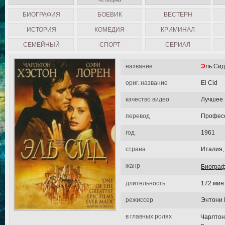
БИОГРАФИЯ
БОЕВИК
ВЕСТЕРН
ИСТОРИЯ
КОМЕДИЯ
КРИМИНАЛ
СЕМЕЙНЫЙ
СПОРТ
СЕРИАЛ
название
Эль Сид
ориг. название
El Cid
качество видео
Лучшее
перевод
Професс
год
1961
страна
Италия
жанр
Биогра
длительность
172 мин
режиссер
Энтони
в главных ролях
Чарлтон