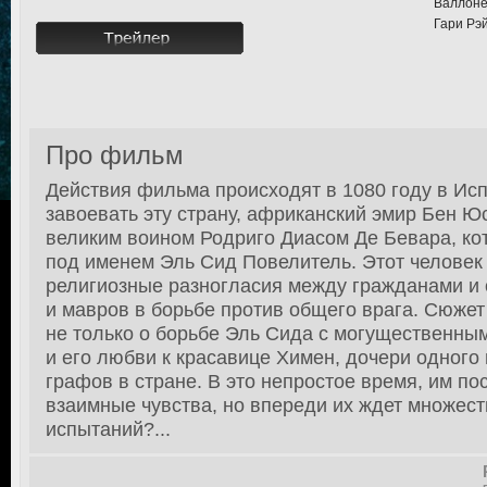
Валлоне
Гари Рэ
Про фильм
Действия фильма происходят в 1080 году в Ис
завоевать эту страну, африканский эмир Бен Ю
великим воином Родриго Диасом Де Бевара, ко
под именем Эль Сид Повелитель. Этот человек
религиозные разногласия между гражданами и 
и мавров в борьбе против общего врага. Сюже
не только о борьбе Эль Сида с могущественны
и его любви к красавице Химен, дочери одного
графов в стране. В это непростое время, им п
взаимные чувства, но впереди их ждет множес
испытаний?...