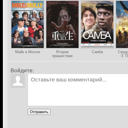
Майк и Молли
Второе
Самба
Сердц
пришествие
3: 
ч
Войдите:
Отправить