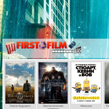
Земля будущего
Фантастическая
Миньоны
Ра
четверка