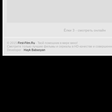
Ёлки 3 - смотреть онлайн
© 2015
First-Film.Ru
- Твой помошник в мире кино!
Смотрите только лучшие фильмы и сериалы в HD-качестве и совершенн
Developer -
Hayk Babasyan