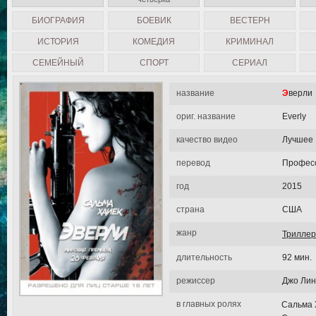
БИОГРАФИЯ
БОЕВИК
ВЕСТЕРН
ИСТОРИЯ
КОМЕДИЯ
КРИМИНАЛ
СЕМЕЙНЫЙ
СПОРТ
СЕРИАЛ
название
Эверли
ориг. название
Everly
качество видео
Лучшее
перевод
Професс
год
2015
страна
США
жанр
Триллер
длительность
92 мин.
режиссер
Джо Лин
в главных ролях
Сальма 