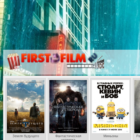
Земля будущего
Фантастическая
Миньоны
Ра
четверка