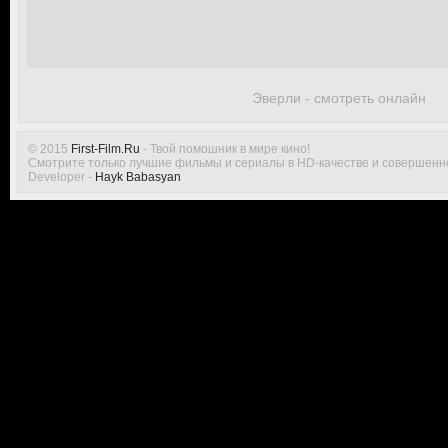
Эверли - смотреть онлайн
© 2015
First-Film.Ru
- Твой помошник в мире кино!
Смотрите только лучшие фильмы и сериалы в HD-качестве и совершенн
Developer -
Hayk Babasyan