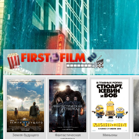
Земля будущего
Фантастическая
Миньоны
Ра
четверка