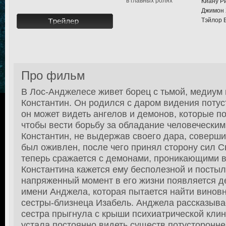
в главных ролях
Киану Р
Джимон 
Тэйлор В
Про фильм
В Лос-Анджелесе живет борец с тьмой, медиум 
Константин. Он родился с даром видения потус
он может видеть ангелов и демонов, которые 
чтобы вести борьбу за обладание человечески
Константин, не выдержав своего дара, соверши
был оживлен, после чего принял сторону сил С
теперь сражается с демонами, проникающими в
Константина кажется ему бесполезной и постыл
напряженный момент в его жизни появляется д
имени Анджела, которая пытается найти виновн
сестры-близнеца Изабель. Анджела рассказывае
сестра прыгнула с крыши психиатрической клин
устала постоянно видеть существ потусторонне