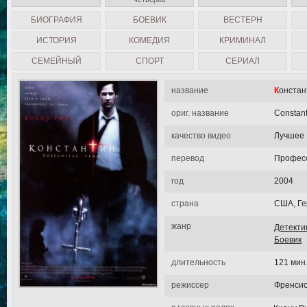
БИОГРАФИЯ
БОЕВИК
ВЕСТЕРН
ИСТОРИЯ
КОМЕДИЯ
КРИМИНАЛ
СЕМЕЙНЫЙ
СПОРТ
СЕРИАЛ
название
Конста
ориг. название
Constant
качество видео
Лучшее
перевод
Професс
год
2004
страна
США, Г
жанр
Детекти
Боевик
длительность
121 мин
режиссер
Френсис