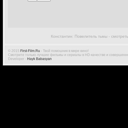
Константин: Повелитель тьмы - смотрет
© 2015
First-Film.Ru
- Твой помошник в мире кино!
Смотрите только лучшие фильмы и сериалы в HD-качестве и совершенн
Developer -
Hayk Babasyan