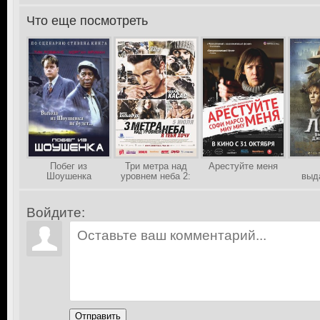
Что еще посмотреть
>
Побег из
Три метра над
Арестуйте меня
Шоушенка
уровнем неба 2:
выд
Я тебя хочу
джен
Войдите:
Отправить