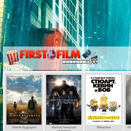
Земля будущего
Фантастическая
Миньоны
Ра
четверка