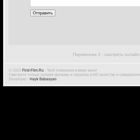
Отправить
Перевозчик 3 - смотреть онлайн
© 2015
First-Film.Ru
- Твой помошник в мире кино!
Смотрите только лучшие фильмы и сериалы в HD-качестве и совершенн
Developer -
Hayk Babasyan