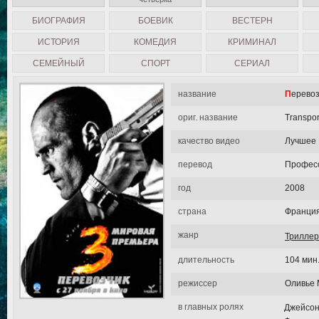
БИОГРАФИЯ
БОЕВИК
ВЕСТЕРН
ИСТОРИЯ
КОМЕДИЯ
КРИМИНАЛ
СЕМЕЙНЫЙ
СПОРТ
СЕРИАЛ
название
Перево
ориг. название
Transpor
качество видео
Лучшее
перевод
Професс
год
2008
страна
Франция
жанр
Триллер
длительность
104 мин
режиссер
Оливье 
в главных ролях
Джейсон