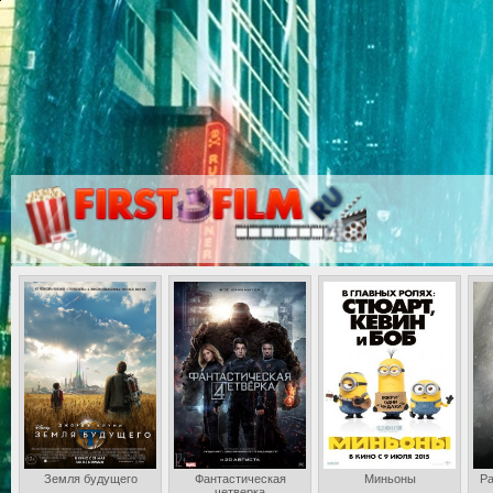
Земля будущего
Фантастическая
Миньоны
Ра
четверка