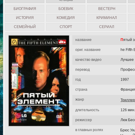
БИОГРАФИЯ
БОЕВИК
ВЕСТЕРН
ИСТОРИЯ
КОМЕДИЯ
КРИМИНАЛ
СЕМЕЙНЫЙ
СПОРТ
СЕРИАЛ
название
Пятый 
ориг. название
he Fifth
качество видео
Лучшее
перевод
Професс
год
1997
страна
Франци
жанр
Триллер
длительность
126 мин
режиссер
Люк Бес
в главных ролях
Брюс Уи