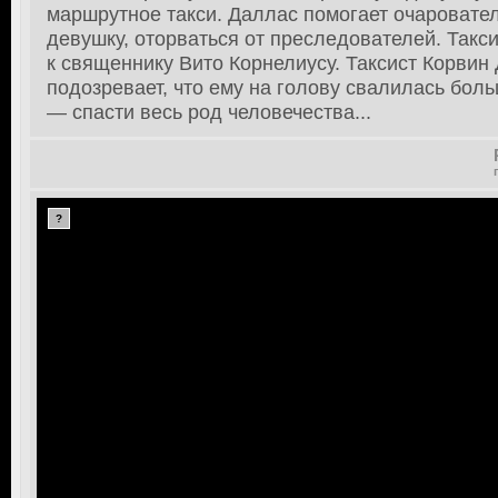
маршрутное такси. Даллас помогает очаровател
девушку, оторваться от преследователей. Такси
к священнику Вито Корнелиусу. Таксист Корвин
подозревает, что ему на голову свалилась бол
— спасти весь род человечества...
?