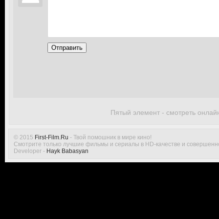
Отправить
Пятый элемент - смотреть онлай
© 2015
First-Film.Ru
- Твой помошник в мире кино!
Смотрите только лучшие фильмы и сериалы в HD-качестве и совершенн
Developer -
Hayk Babasyan