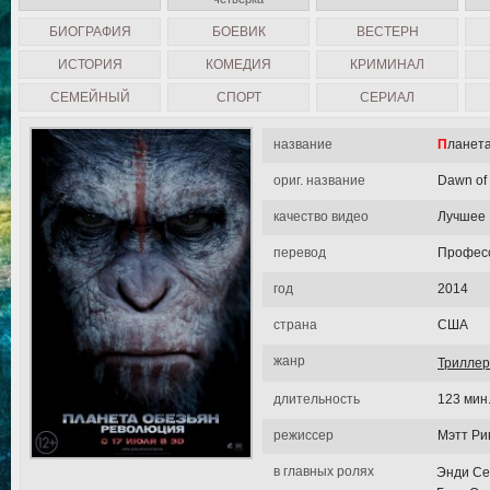
БИОГРАФИЯ
БОЕВИК
ВЕСТЕРН
ИСТОРИЯ
КОМЕДИЯ
КРИМИНАЛ
СЕМЕЙНЫЙ
СПОРТ
СЕРИАЛ
название
Планет
ориг. название
Dawn of 
качество видео
Лучшее
перевод
Професс
год
2014
страна
США
жанр
Триллер
длительность
123 мин
режиссер
Мэтт Ри
в главных ролях
Энди Се