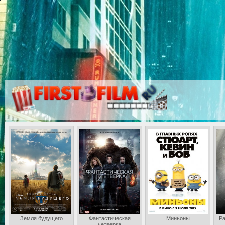
Земля будущего
Фантастическая
Миньоны
Ра
четверка