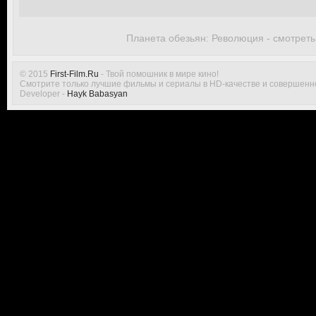
Планета обезьян: Революция - смотрет
© 2015
First-Film.Ru
- Твой помошник в мире кино!
Смотрите только лучшие фильмы и сериалы в HD-качестве и совершенн
Developer -
Hayk Babasyan