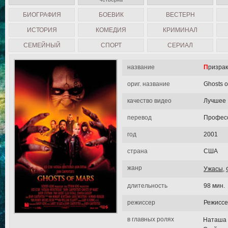
БИОГРАФИЯ
БОЕВИК
ВЕСТЕРН
ИСТОРИЯ
КОМЕДИЯ
КРИМИНАЛ
СЕМЕЙНЫЙ
СПОРТ
СЕРИАЛ
название
Призра
ориг. название
Ghosts o
качество видео
Лучшее
перевод
Професс
год
2001
страна
США
жанр
Ужасы
,
длительность
98 мин.
режиссер
Режиссе
в главных ролях
Наташа 