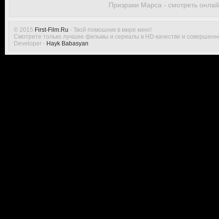
Призраки Марса - смотреть онла
© 2015
First-Film.Ru
- Твой помошник в мире кино!
Смотрите только лучшие фильмы и сериалы в HD-качестве и совершенн
Developer -
Hayk Babasyan