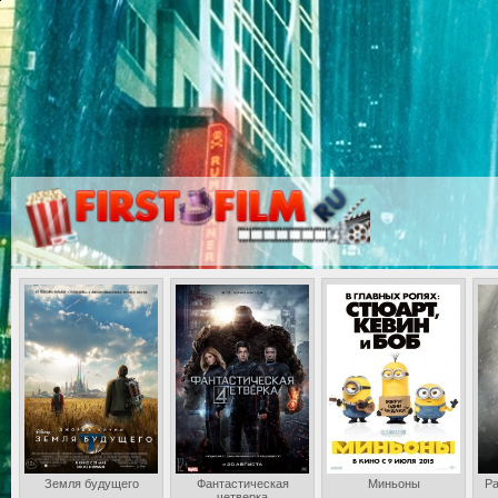
Земля будущего
Фантастическая
Миньоны
Ра
четверка