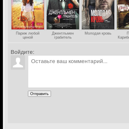
Париж любой
Джентльмен
Молодая кровь
П
ценой
грабитель
Кариб
На к
Войдите:
Отправить