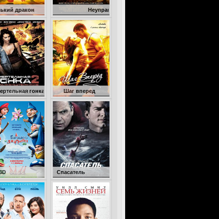
Неуправляемый
онка 2: Франкенштейн жив
Шаг вперед
Гномео и Джульетта 3D
Спасатель