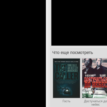
Что еще посмотреть
>
Гость
Достучаться до
небес