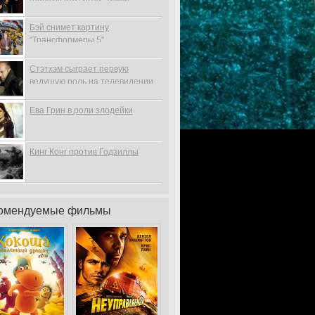
Бэй снимет картину
"Трансформеры 5"
Стэтхэм сыграет первую
ведущую роль на телевидении
Ева Грин в роли злодейки
Кинг Конг против Годзиллы
омендуемые фильмы