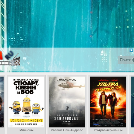
Миньоны
Разлом Сан-Андреас
Ультраамериканцы