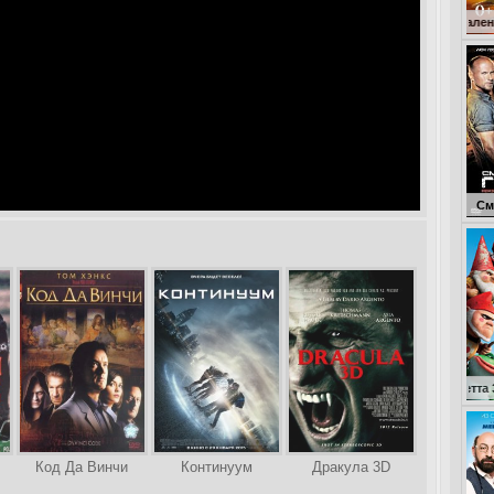
Кокоша – маленький дракон
Смертельная г
Код Да Винчи
Континуум
Дракула 3D