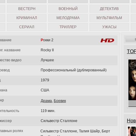
ВЕСТЕРН
ВОЕННЫЙ
ДЕТЕКТИВ
КРИМИНАЛ
МЕЛОДРАМА
МУЛЬТФИЛЬМ
СЕРИАЛ
ТРИЛЛЕР
УЖАСЫ
звание
Рокки 2
иг. название
Rocky II
TOP
чество видео
Лучшее
ревод
Профессиональный (дублированный)
д
1979
рана
США
нр
Драма
,
Боевик
ительность
119 мин.
Нов
жиссер
Сильвестр Сталлоне
главных ролях
Сильвестр Сталлоне, Талия Шайр, Берт