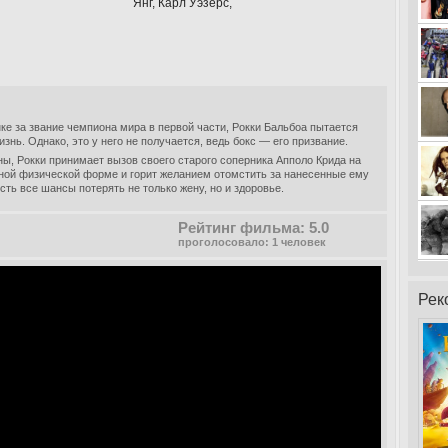
Янг, Карл Уэзерс,
е за звание чемпиона мира в первой части, Рокки Бальбоа пытается
знь. Однако, это у него не получается, ведь бокс — его призвание.
ны, Рокки принимает вызов своего старого соперника Апполо Крида на
ной физической форме и горит желанием отомстить за нанесенные ему
есть все шансы потерять не только жену, но и здоровье.
Рейтинг фильма: 5.0
проголосовало: 1 человек
Рек