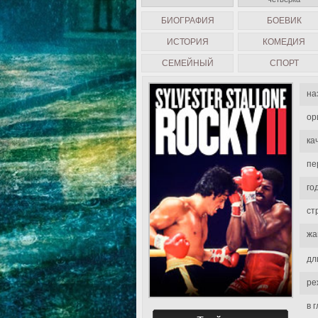
БИОГРАФИЯ
БОЕВИК
ИСТОРИЯ
КОМЕДИЯ
СЕМЕЙНЫЙ
СПОРТ
на
ор
ка
пе
го
ст
жа
дл
ре
в 