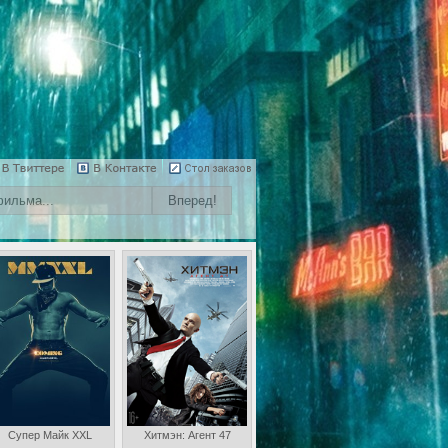
Супер Майк XXL
Хитмэн: Агент 47