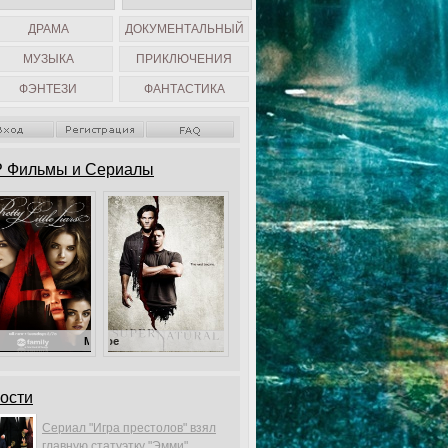
ДРАМА
ДОКУМЕНТАЛЬНЫЙ
МУЗЫКА
ПРИКЛЮЧЕНИЯ
ФЭНТЕЗИ
ФАНТАСТИКА
 Фильмы и Сериалы
Милые обманщицы
Сверхъестественное
ости
Сериал "Игра престолов" взял
главную статуэтку "Эмми".