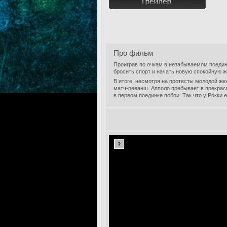
Про фильм
Проиграв по очкам в незабываемом поединк
бросить спорт и начать новую спокойную жи
В итоге, несмотря на протесты молодой же
матч-реванш. Апполо пребывает в прекрас
в первом поединке побои. Так что у Рокки 
?