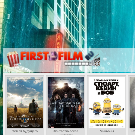
Земля будущего
Фантастическая
Миньоны
Ра
четверка