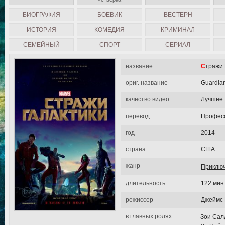
БИОГРАФИЯ
БОЕВИК
ВЕСТЕРН
ИСТОРИЯ
КОМЕДИЯ
КРИМИНАЛ
СЕМЕЙНЫЙ
СПОРТ
СЕРИАЛ
название
Стражи
ориг. название
Guardian
качество видео
Лучшее
перевод
Професс
год
2014
страна
США
жанр
Приклю
длительность
122 мин
режиссер
Джеймс 
в главных ролях
Зои Сал