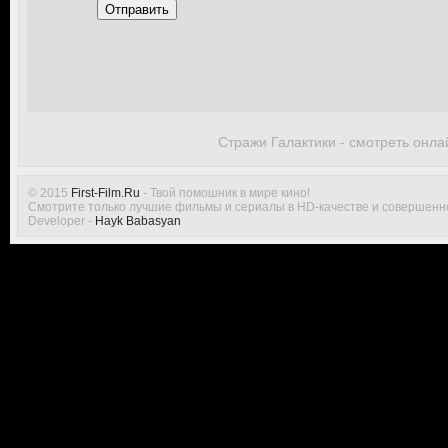
Отправить
Стражи Галактики - смотреть онла
© 2015
First-Film.Ru
- Твой помошник в мире кино!
Смотрите только лучшие фильмы и сериалы в HD-качестве и совершенн
Developer -
Hayk Babasyan