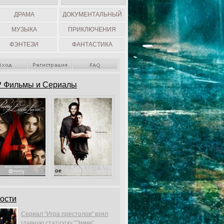
ДРАМА
ДОКУМЕНТАЛЬНЫЙ
МУЗЫКА
ПРИКЛЮЧЕНИЯ
ФЭНТЕЗИ
ФАНТАСТИКА
 Фильмы и Сериалы
Милые обманщицы
Сверхъестественное
ости
Сериал "Игра престолов" взял
главную статуэтку "Эмми".