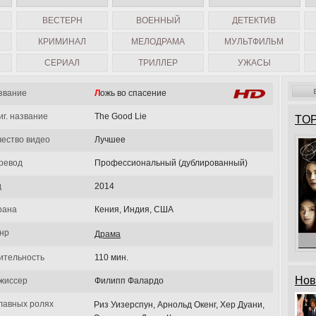
ВЕСТЕРН
ВОЕННЫЙ
ДЕТЕКТИВ
КРИМИНАЛ
МЕЛОДРАМА
МУЛЬТФИЛЬМ
СЕРИАЛ
ТРИЛЛЕР
УЖАСЫ
звание
Ложь во спасение
иг. название
The Good Lie
TOP
чество видео
Лучшее
ревод
Профессиональный (дублированный)
д
2014
рана
Кения, Индия, США
нр
Драма
ительность
110 мин.
Нов
жиссер
Филипп Фалардо
главных ролях
Риз Уизерспун, Арнольд Окенг, Хер Дуани,