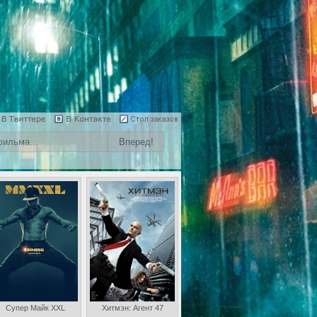
Супер Майк XXL
Хитмэн: Агент 47