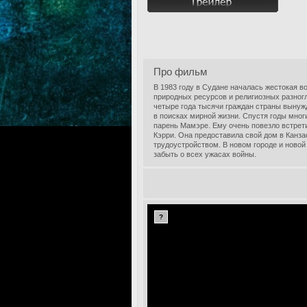
Про фильм
В 1983 году в Судане началась жестокая в
природных ресурсов и религиозных разногл
четыре года тысячи граждан страны выну
в поисках мирной жизни. Спустя годы мно
парень Мамэре. Ему очень повезло встрет
Кэрри. Она предоставила свой дом в Канз
трудоустройством. В новом городе и новой
забыть о всех ужасах войны.
?