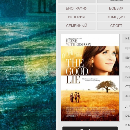
БИОГРАФИЯ
БОЕВИК
ИСТОРИЯ
КОМЕДИЯ
СЕМЕЙНЫЙ
СПОРТ
на
ор
ка
пе
го
ст
жа
дл
ре
в 