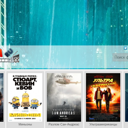
Миньоны
Разлом Сан-Андреас
Ультраамериканцы