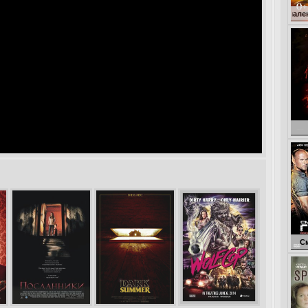
Кокоша – маленький драко
Голо
Смертельная г