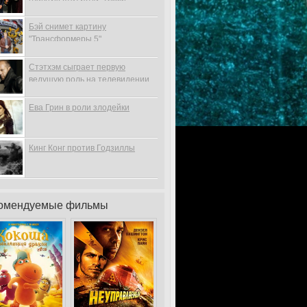
Бэй снимет картину
"Трансформеры 5"
Стэтхэм сыграет первую
ведущую роль на телевидении
Ева Грин в роли злодейки
Кинг Конг против Годзиллы
омендуемые фильмы