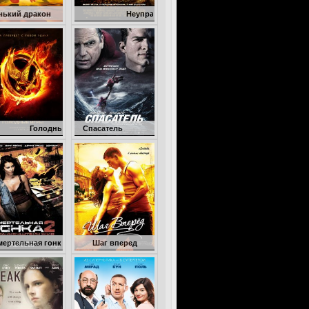
н
Неуправляемый
дные игры
Спасатель
онка 2: Франкенштейн жив
Шаг вперед