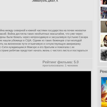
Эммануэль Джал, К
ойна между северной и южной частями государства на почве нехватки
асий. Война достигла таких необъятных масштабов, что уже через
ждены были бежать через непроходимую и засушливую пустыню Сахара
гие нашли убежище в США. Одним из таких беженцев стал молодой
ить на жизненном пути отзывчивую и сочувствующую американку
ас-Сити нуждающимся Мамэре и его братьям и помогала с их
 стране ребятам предстоит начать жизнь с чистого листа и постараться
Рейтинг фильма: 5.0
проголосовало: 1 человек
Рек