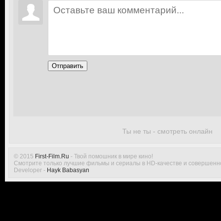
Отправить
Ты не ты - смотреть онлайн
© 2015
First-Film.Ru
- Твой помошник в мире кино!
Смотрите только лучшие фильмы и сериалы в HD-качестве и совершенн
Developer -
Hayk Babasyan