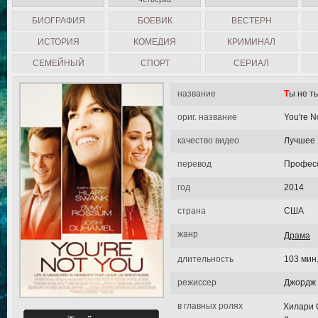
БИОГРАФИЯ
БОЕВИК
ВЕСТЕРН
ИСТОРИЯ
КОМЕДИЯ
КРИМИНАЛ
СЕМЕЙНЫЙ
СПОРТ
СЕРИАЛ
название
Ты не т
ориг. название
You're N
качество видео
Лучшее
перевод
Професс
год
2014
страна
США
жанр
Драма
длительность
103 мин
режиссер
Джордж 
в главных ролях
Хилари 