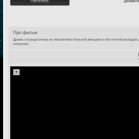
Дюамель
Про фильм
Драма сосредоточена на неизлечимо больной женщине и беспечной молодой д
опекуном.
?