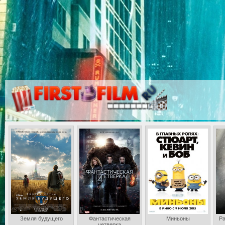
Земля будущего
Фантастическая
Миньоны
Ра
четверка