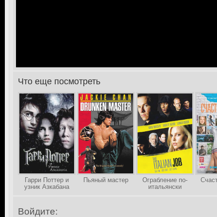
Что еще посмотреть
>
Гарри Поттер и
Пьяный мастер
Ограбление по-
Счаст
узник Азкабана
итальянски
Войдите: