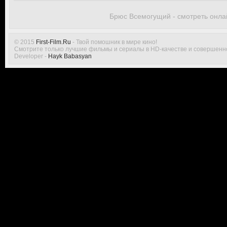
Брюс Всемогущий - смотреть онла
© 2015
First-Film.Ru
- Твой помошник в мире кино!
Смотрите только лучшие фильмы и сериалы в HD-качестве и совершенн
Developer -
Hayk Babasyan