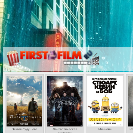
Земля будущего
Фантастическая
Миньоны
Ра
четверка