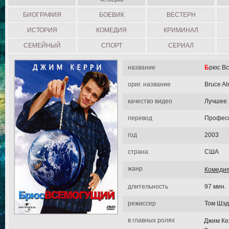
БИОГРАФИЯ
БОЕВИК
ВЕСТЕРН
ИСТОРИЯ
КОМЕДИЯ
КРИМИНАЛ
СЕМЕЙНЫЙ
СПОРТ
СЕРИАЛ
название
Брюс В
ориг. название
Bruce Al
качество видео
Лучшее
перевод
Професс
год
2003
страна
США
жанр
Комеди
длительность
97 мин.
режиссер
Том Шэд
в главных ролях
Джим Ке