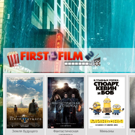
Земля будущего
Фантастическая
Миньоны
Ра
четверка