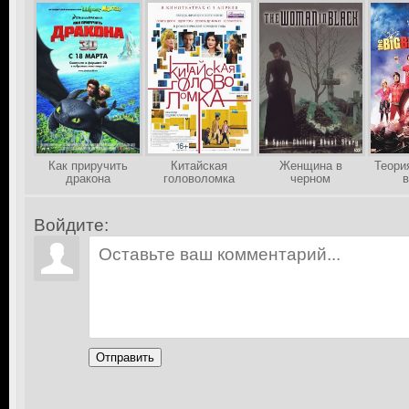
Как приручить
Китайская
Женщина в
Теори
дракона
головоломка
черном
в
Войдите:
Отправить