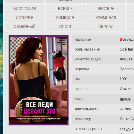
БИОГРАФИЯ
БОЕВИК
ВЕСТЕРН
ИСТОРИЯ
КОМЕДИЯ
КРИМИНАЛ
СЕМЕЙНЫЙ
СПОРТ
СЕРИАЛ
название
Все ле
ориг. название
Così fan 
качество видео
Лучшее
перевод
Професс
год
1991
страна
Италия
жанр
Драма
длительность
97 мин.
режиссер
Тинто Б
в главных ролях
Клаудия