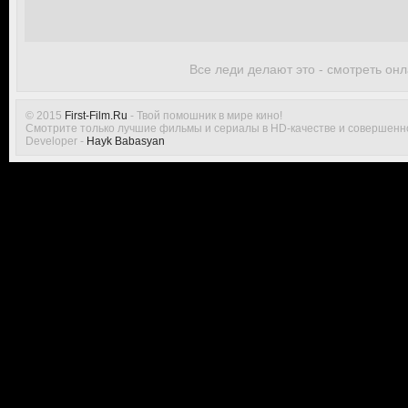
Все леди делают это - смотреть он
© 2015
First-Film.Ru
- Твой помошник в мире кино!
Смотрите только лучшие фильмы и сериалы в HD-качестве и совершенн
Developer -
Hayk Babasyan