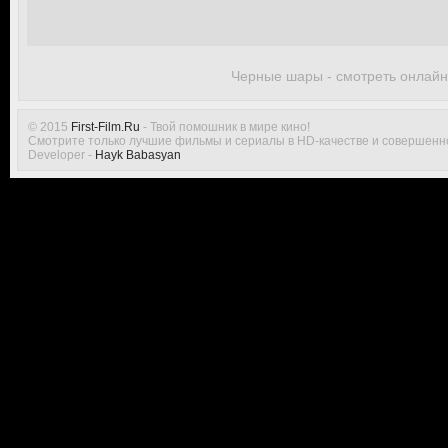
Черные шары - смотреть онлайн
© 2015
First-Film.Ru
- Твой помошник в мире кино!
Смотрите только лучшие фильмы и сериалы в HD-качестве и совершенн
Developer -
Hayk Babasyan