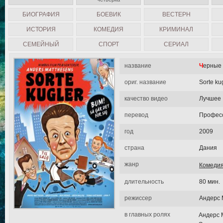
БИОГРАФИЯ
БОЕВИК
ВЕСТЕРН
ИСТОРИЯ
КОМЕДИЯ
КРИМИНАЛ
СЕМЕЙНЫЙ
СПОРТ
СЕРИАЛ
название
Черные
ориг. название
Sorte ku
качество видео
Лучшее
перевод
Професс
год
2009
страна
Дания
жанр
Комеди
длительность
80 мин.
режиссер
Андерс 
в главных ролях
Андерс 