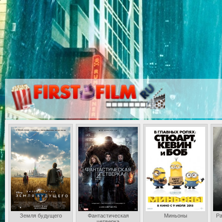
Земля будущего
Фантастическая
Миньоны
Ра
четверка