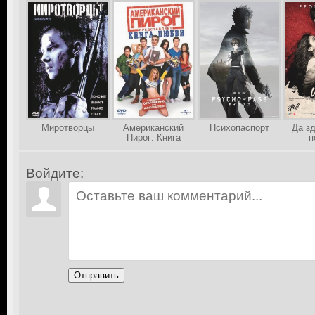
Миротворцы
Американский
Психопаспорт
Да з
Пирог: Книга
п
Любви
Войдите:
Отправить