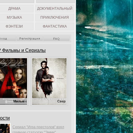
ДРАМА
ДОКУМЕНТАЛЬНЫЙ
МУЗЫКА
ПРИКЛЮЧЕНИЯ
ФЭНТЕЗИ
ФАНТАСТИКА
 Фильмы и Сериалы
ые обманщицы
Сверхъестественное
ости
Сериал "Игра престолов" взял
главную статуэтку "Эмми".