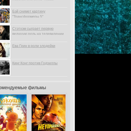
Бэй снимет картину
"Трансформеры 5"
Стэтхэм сыграет первую
ведущую роль на телевидении
Ева Грин в роли злодейки
Кинг Конг против Годзиллы
омендуемые фильмы