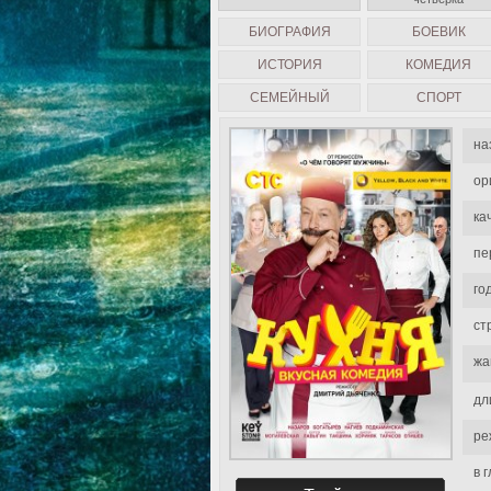
БИОГРАФИЯ
БОЕВИК
ИСТОРИЯ
КОМЕДИЯ
СЕМЕЙНЫЙ
СПОРТ
на
ор
ка
пе
го
ст
жа
дл
ре
в 