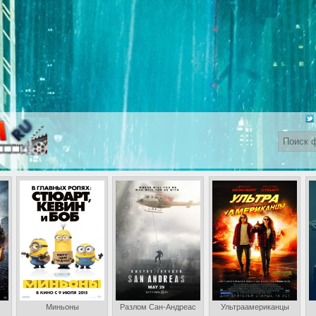
Миньоны
Разлом Сан-Андреас
Ультраамериканцы