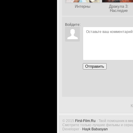
Интерны
Дракула 3:
Наследие
Войдите:
Отправить
К
© 2015
First-Film.Ru
- Твой помошник в ми
Смотрите только лучшие фильмы и сериа
Developer -
Hayk Babasyan