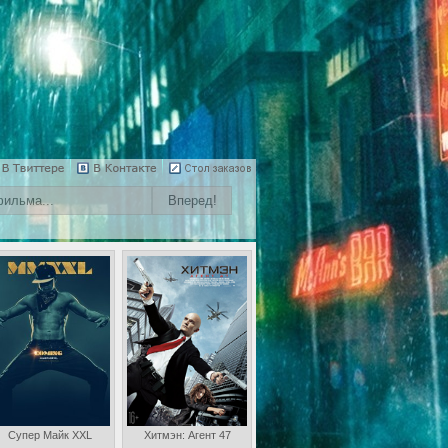
Супер Майк XXL
Хитмэн: Агент 47