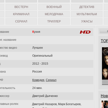
ВЕСТЕРН
ВОЕННЫЙ
ДЕТЕКТИВ
КРИМИНАЛ
МЕЛОДРАМА
МУЛЬТФИЛЬМ
СЕРИАЛ
ТРИЛЛЕР
УЖАСЫ
звание
Кухня
иг. название
TOP
чество видео
Лучшее
ревод
Оригинальный
д
2012 - 2015
рана
Россия
нр
Комедия
,
Сериал
Мил
ительность
24 мин.
Нов
жиссер
Дмитрий Дьяченко
главных ролях
Дмитрий Назаров, Марк Богатырев,