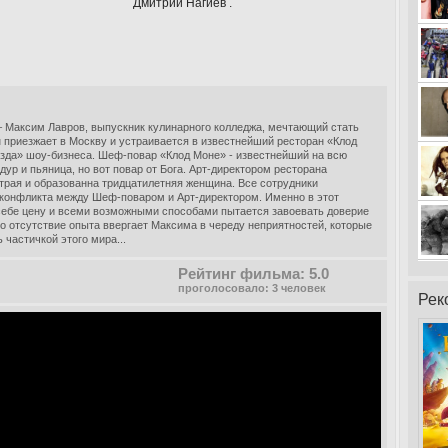
Дмитрий Нагиев .
 – Максим Лавров, выпускник кулинарного колледжа, мечтающий стать
 приезжает в Москву и устраивается в известнейший ресторан «Клод
езда» шоу-бизнеса. Шеф-повар «Клод Моне» - известнейший на всю
ур и пьяница, но вот повар от Бога. Арт-директором ресторана
итрая и образованна тридцатилетняя женщина. Все сотрудники
 конфликта между Шеф-поваром и Арт-директором. Именно в этот
себе цену и всеми возможными способами пытается завоевать доверие
ко отсутствие опыта ввергает Максима в череду неприятностей, которые
 частичкой этого мира...
Рейтинг фильма: 5.0
проголосовало: 3 человек
Рек