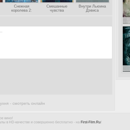
Снежная
Смешанные
Внутри Льюина
королева 2:
чувства
Дэвиса
Перезаморозка
Г
ухня - смотреть онлайн
ре кино!
лы в HD-качестве и совершенно бесплатно - на
First-Film.Ru
!