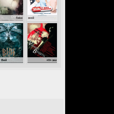
овори
Любовь от всех болезней
Вий
«V» значит Вендетта