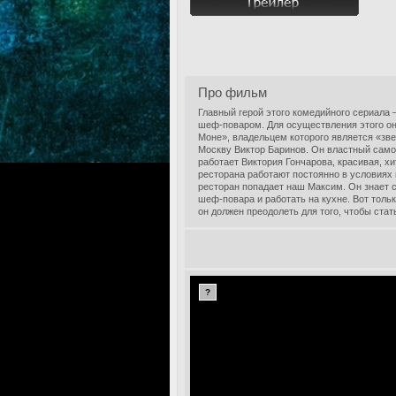
Про фильм
Главный герой этого комедийного сериала
шеф-поваром. Для осуществления этого он
Моне», владельцем которого является «зв
Москву Виктор Баринов. Он властный самод
работает Виктория Гончарова, красивая, х
ресторана работают постоянно в условиях
ресторан попадает наш Максим. Он знает 
шеф-повара и работать на кухне. Вот толь
он должен преодолеть для того, чтобы стать
?