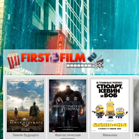
Земля будущего
Фантастическая
Миньоны
Ра
четверка