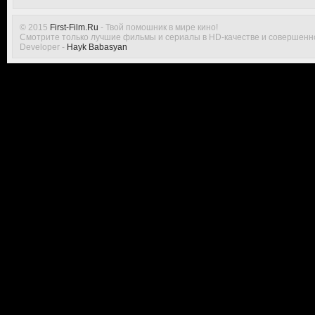
© 2015
First-Film.Ru
- Твой помошник в мире кино!
Смотрите только лучшие фильмы и сериалы в HD-качестве и совершенн
Developer -
Hayk Babasyan