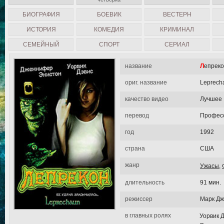
БИОГРАФИЯ
БОЕВИК
ВЕСТЕРН
ИСТОРИЯ
КОМЕДИЯ
КРИМИНАЛ
СЕМЕЙНЫЙ
СПОРТ
СЕРИАЛ
название
Лепрек
ориг. название
Leprech
качество видео
Лучшее
перевод
Професс
год
1992
страна
США
жанр
Ужасы
,
длительность
91 мин.
режиссер
Марк Дж
в главных ролях
Уорвик 