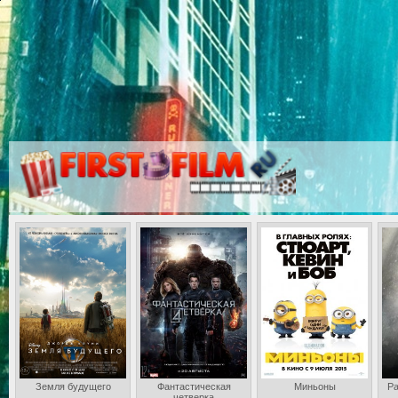
Земля будущего
Фантастическая
Миньоны
Ра
четверка