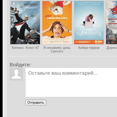
Хитмэн: Агент 47
Я ненавижу день
Кибер-террор
Дорог
Святого
Валентина
Войдите:
Отправить