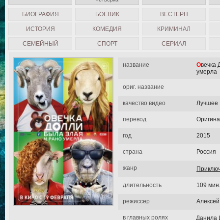
БИОГРАФИЯ
БОЕВИК
ВЕСТЕРН
ИСТОРИЯ
КОМЕДИЯ
КРИМИНАЛ
СЕМЕЙНЫЙ
СПОРТ
СЕРИАЛ
название
Овечка Долли была злая и рано
умерла
ориг. название
качество видео
Лучшее
перевод
Оригин
год
2015
страна
Россия
жанр
Приклю
длительность
109 мин
режиссер
Алексей
в главных ролях
Данила 