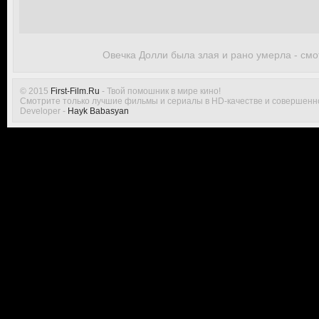
Овечка Долли была злая и рано умерла - смо
© 2015
First-Film.Ru
- Твой помошник в мире кино!
Смотрите только лучшие фильмы и сериалы в HD-качестве и совершенн
Developer -
Hayk Babasyan