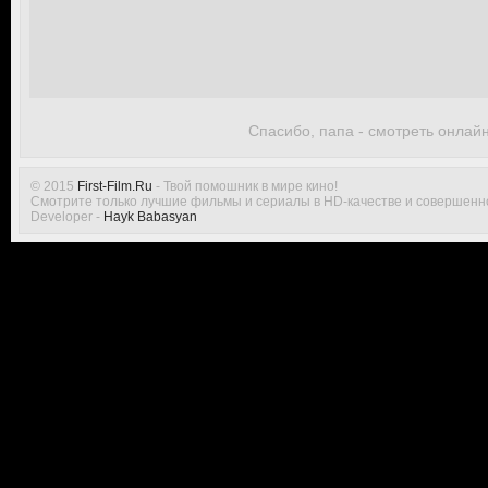
Спасибо, папа - смотреть онлай
© 2015
First-Film.Ru
- Твой помошник в мире кино!
Смотрите только лучшие фильмы и сериалы в HD-качестве и совершенн
Developer -
Hayk Babasyan