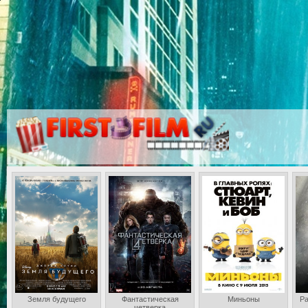
Земля будущего
Фантастическая
Миньоны
Ра
четверка