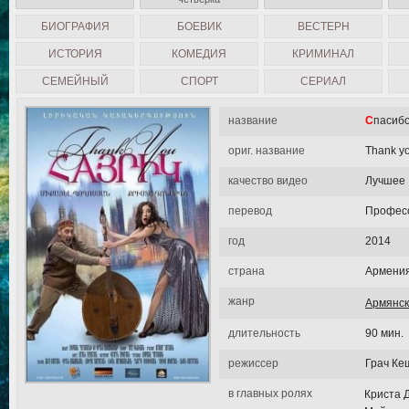
БИОГРАФИЯ
БОЕВИК
ВЕСТЕРН
ИСТОРИЯ
КОМЕДИЯ
КРИМИНАЛ
СЕМЕЙНЫЙ
СПОРТ
СЕРИАЛ
название
Спасиб
ориг. название
Thank yo
качество видео
Лучшее
перевод
Професс
год
2014
страна
Армени
жанр
Армянс
длительность
90 мин.
режиссер
Грач К
в главных ролях
Криста 