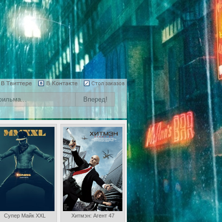
Супер Майк XXL
Хитмэн: Агент 47