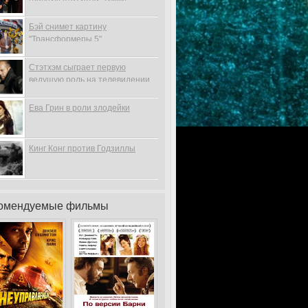
Бэй снимет картину
"Трансформеры 5"
Стэтхэм сыграет первую
ведущую роль на телевидении
Ева Грин в роли злодейки
Кинг Конг против Годзиллы
омендуемые фильмы