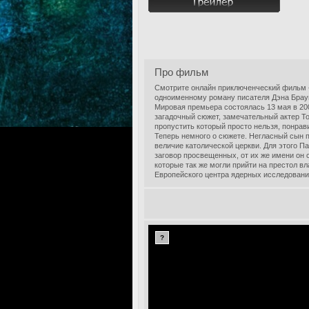
Про фильм
Смотрите онлайн приключенческий фильм «
одноименному роману писателя Дэна Браун
Мировая премьера состоялась 13 мая в 200
загадочный сюжет, замечательный актер Т
пропустить который просто нельзя, понра
Теперь немного о сюжете. Негласный сын 
величие католической церкви. Для этого П
заговор просвещенных, от их же имени он 
которые так же могли прийти на престол в
Европейского центра ядерных исследований
?