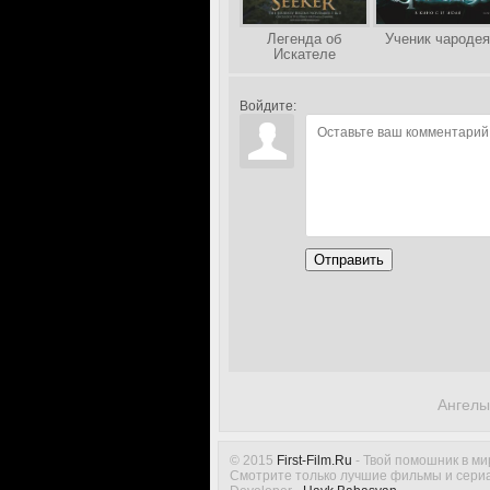
Легенда об
Ученик чародея
Искателе
Войдите:
Отправить
Ангелы
© 2015
First-Film.Ru
- Твой помошник в ми
Смотрите только лучшие фильмы и сериа