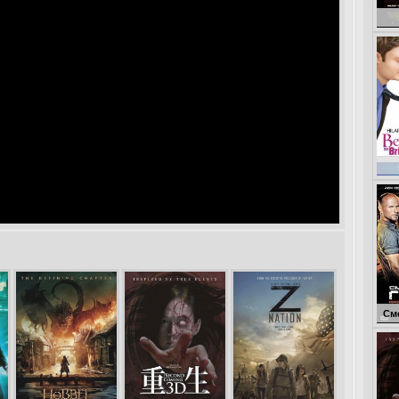
Неуп
Смертельная го