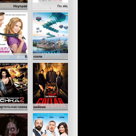
равляемый
По версии Барни
Бизнес ради любви
Пиксели
нка 2: Франкенштейн жив
Ошейник