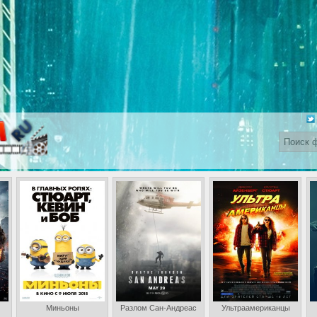
Миньоны
Разлом Сан-Андреас
Ультраамериканцы