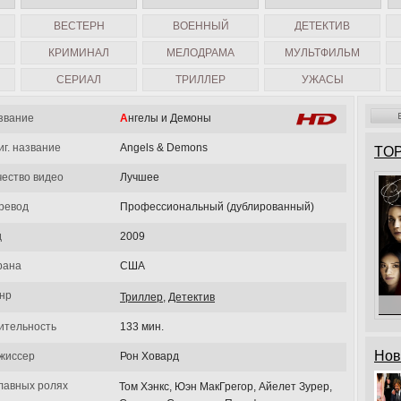
ВЕСТЕРН
ВОЕННЫЙ
ДЕТЕКТИВ
КРИМИНАЛ
МЕЛОДРАМА
МУЛЬТФИЛЬМ
СЕРИАЛ
ТРИЛЛЕР
УЖАСЫ
звание
Ангелы и Демоны
иг. название
Angels & Demons
TOP
чество видео
Лучшее
ревод
Профессиональный (дублированный)
д
2009
рана
США
нр
Триллер
,
Детектив
ительность
133 мин.
Нов
жиссер
Рон Ховард
главных ролях
Том Хэнкс, Юэн МакГрегор, Айелет Зурер,