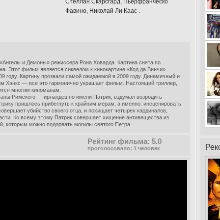
Стеллан Скарсгард, Пьерфранческо
Фавино, Николай Ли Каас .
Ангелы и Демоны» режиссера Рона Ховарда. Картина снята по
а. Этот фильм является сиквелом к кинокартине «Код да Винчи».
9 году. Картину прозвали самой ожидаемой в 2009 году. Динамичный и
ом Хэнкс — все это гармонично украшает фильм. Настоящий триллер,
вится многим киноманам.
папы Римского — ирландец по имени Патрик, вздумал возродить
атрику пришлось прибегнуть к крайним мерам, а именно: инсценировать
совершает убийство своего отца, и похищает четырех кардиналов,
ласти. Ко всему этому Патрик совершает хищение антивещества из
, которым можно подорвать могилы святого Петра...
Рейтинг фильма: 5.0
Рек
проголосовало: 1 человек