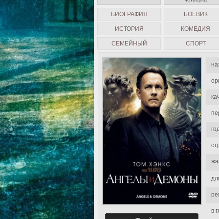
БИОГРАФИЯ
БОЕВИК
ИСТОРИЯ
КОМЕДИЯ
СЕМЕЙНЫЙ
СПОРТ
на
ор
ка
пе
го
ст
жа
дл
ре
в 