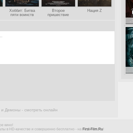
Хоббит: Битва
Второе
Нация Z
пяти воинств
пришествие
Вий
 и Демоны - смотреть онлайн
ре кино!
лы в HD-качестве и совершенно бесплатно - на
First-Film.Ru
!