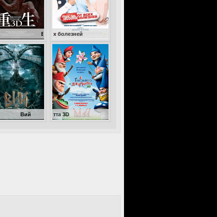
Второе пришествие
Любовь от всех болезней
Гномео и Джульетта 3D