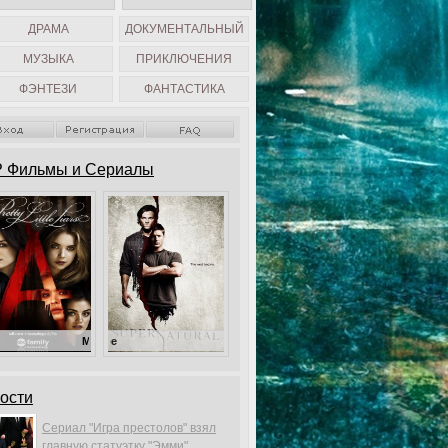
ДРАМА
ДОКУМЕНТАЛЬНЫЙ
МУЗЫКА
ПРИКЛЮЧЕНИЯ
ФЭНТЕЗИ
ФАНТАСТИКА
 Фильмы и Сериалы
Милые обманщицы
Сверхъестественное
ости
Сериал "Игра престолов" взял
главную статуэтку "Эмми".